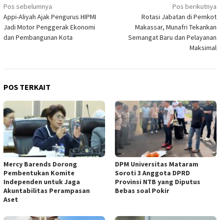
Navigasi
Pos sebelumnya
Pos berikutnya
Appi-Aliyah Ajak Pengurus HIPMI
Rotasi Jabatan di Pemkot
pos
Jadi Motor Penggerak Ekonomi
Makassar, Munafri Tekankan
dan Pembangunan Kota
Semangat Baru dan Pelayanan
Maksimal
POS TERKAIT
Mercy Barends Dorong
DPM Universitas Mataram
Pembentukan Komite
Soroti 3 Anggota DPRD
Independen untuk Jaga
Provinsi NTB yang Diputus
Akuntabilitas Perampasan
Bebas soal Pokir
Aset