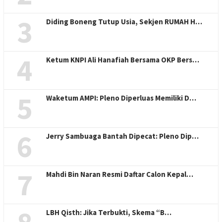
3
Diding Boneng Tutup Usia, Sekjen RUMAH H…
4
Ketum KNPI Ali Hanafiah Bersama OKP Bers…
5
Waketum AMPI: Pleno Diperluas Memiliki D…
6
Jerry Sambuaga Bantah Dipecat: Pleno Dip…
7
Mahdi Bin Naran Resmi Daftar Calon Kepal…
LBH Qisth: Jika Terbukti, Skema “B…