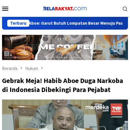
Loncat
Menu
ke
Mobile
konten
bib Aboe: Garut Butuh Lompatan Besar Menuju Pasar Dunia, Jan
Terbaru
Beranda
Hukum
Gebrak Meja! Habib Aboe Duga Narkoba
di Indonesia Dibekingi Para Pejabat