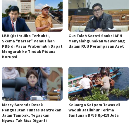
LBH Qisth: Jika Terbukti,
Gus Falah Soroti Sanksi APH
Skema “Barter” Pemutihan
Menyalahgunakan Wewenang
PBB di Pasar Prabumulih Dapat
dalam RUU Perampasan Aset
Mengarah ke Tindak Pidana
Korupsi
Mercy Barends Desak
Keluarga Satpam Tewas di
Pengusutan Tuntas Bentrokan
Waduk Jatiluhur Terima
Jalan Tambak, Tegaskan
Santunan BPJS Rp418 Juta
Nyawa Tak Bisa Diganti