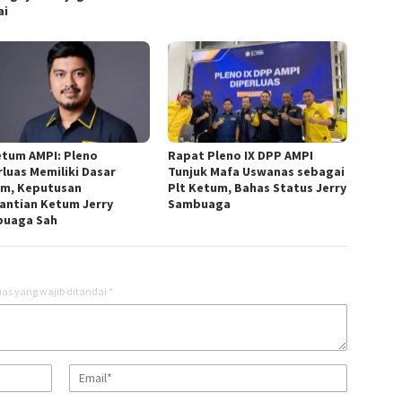
ai
tum AMPI: Pleno
Rapat Pleno IX DPP AMPI
rluas Memiliki Dasar
Tunjuk Mafa Uswanas sebagai
m, Keputusan
Plt Ketum, Bahas Status Jerry
antian Ketum Jerry
Sambuaga
uaga Sah
as yang wajib ditandai
*