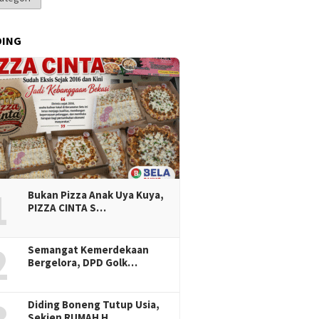
DING
1
Bukan Pizza Anak Uya Kuya,
PIZZA CINTA S…
2
Semangat Kemerdekaan
Bergelora, DPD Golk…
Diding Boneng Tutup Usia,
Sekjen RUMAH H…