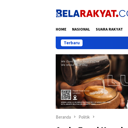
Loncat
ke
konten
HOME
NASIONAL
SUARA RAKYAT
Terbaru
Pelantikan Orsa
Beranda
Politik