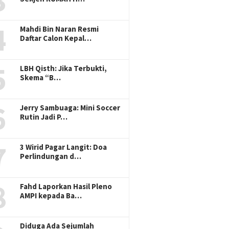
3
4
Mahdi Bin Naran Resmi
Daftar Calon Kepal…
5
LBH Qisth: Jika Terbukti,
Skema “B…
6
Jerry Sambuaga: Mini Soccer
Rutin Jadi P…
7
3 Wirid Pagar Langit: Doa
Perlindungan d…
8
Fahd Laporkan Hasil Pleno
AMPI kepada Ba…
Diduga Ada Sejumlah