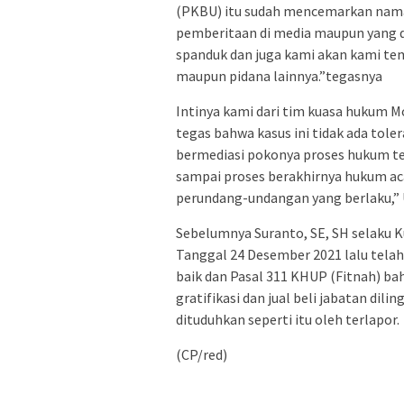
(PKBU) itu sudah mencemarkan nama
pemberitaan di media maupun yang d
spanduk dan juga kami akan kami te
maupun pidana lainnya.”tegasnya
Intinya kami dari tim kuasa hukum 
tegas bahwa kasus ini tidak ada toler
bermediasi pokonya proses hukum tet
sampai proses berakhirnya hukum ac
perundang-undangan yang berlaku,” 
Sebelumnya Suranto, SE, SH selaku
Tanggal 24 Desember 2021 lalu tel
baik dan Pasal 311 KHUP (Fitnah) ba
gratifikasi dan jual beli jabatan di
dituduhkan seperti itu oleh terlapor.
(CP/red)