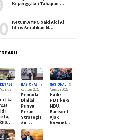
9
Kejanggalan Tahapan …
0
Ketum AMPG Said Aldi Al
Idrus Serahkan M…
ERBARU
ODETABE
NASIONAL
9
NASIONAL
9
 Agustus
Agustus 2026
Agustus 2026
Pemuda
Hadiri
antika
Dinilai
HUT ke-8
rsat
Punya
MBU,
 di
Peran
Bamsoet
arta,
Strategis
Ajak
rkua…
dal…
Komuni…