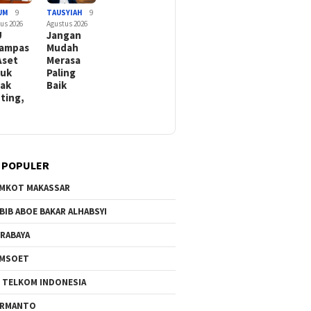
UM
9
TAUSYIAH
9
us 2026
Agustus 2026
U
Jangan
ampas
Mudah
Aset
Merasa
suk
Paling
ak
Baik
ting,
 POPULER
MKOT MAKASSAR
BIB ABOE BAKAR ALHABSYI
RABAYA
AMSOET
 TELKOM INDONESIA
ERMANTO