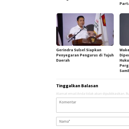
Part
Gerindra Sulsel Siapkan
Wake
Penyegaran Pengurus di Tujuh
Dipe
Daerah
Huku
Perg
Samb
Tinggalkan Balasan
Alamat email Anda tidak akan dipublikasikan.
Ru