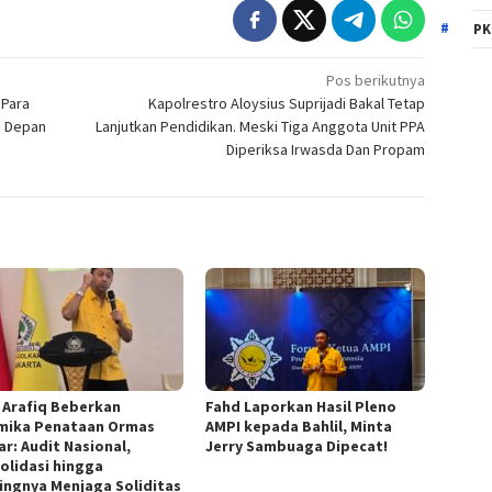
PK
Pos berikutnya
 Para
Kapolrestro Aloysius Suprijadi Bakal Tetap
a Depan
Lanjutkan Pendidikan. Meski Tiga Anggota Unit PPA
Diperiksa Irwasda Dan Propam
 Arafiq Beberkan
Fahd Laporkan Hasil Pleno
mika Penataan Ormas
AMPI kepada Bahlil, Minta
ar: Audit Nasional,
Jerry Sambuaga Dipecat!
olidasi hingga
ingnya Menjaga Soliditas