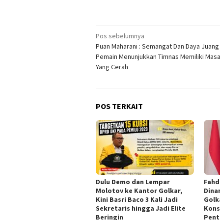
Navigasi
Pos sebelumnya
Puan Maharani : Semangat Dan Daya Juang
pos
Pemain Menunjukkan Timnas Memiliki Mas
Yang Cerah
POS TERKAIT
Dulu Demo dan Lempar
Fahd
Molotov ke Kantor Golkar,
Dina
Kini Basri Baco 3 Kali Jadi
Golk
Sekretaris hingga Jadi Elite
Kons
Beringin
Pent