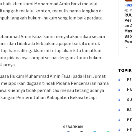
 baik klien kami Mohammad Amin Fauzi melalui
HUK
i unggah melalui konten, menulis nama lengkap di
Agust
RU
mpuh langkah hukum-hukum yang lain baik perdata
Per
an 
Ma
Bab
Mohammad Amin Fauzi kami menyatakan sikap secara
Pen
ansi dan tidak ada kebijakan apapun baik itu untuk
…
ap harus ditegakkan ini tetap akan kita lanjutkan
ara pidana nya sampai sesuai dengan aturan hukum
Ujarnya.
TOPIK
 Kuasa Hukum Muhammad Amin Fauzi pada Hari Jumat
PE
ah melaporkan dugaan tindak Pidana Pencemaran nama
HA
hwa Kliennya tidak pernah tau menau tetang adanya
lingkungan Pemerintahan Kabupaten Bekasi tetapi
SU
B
PT
SEBARKAN
H