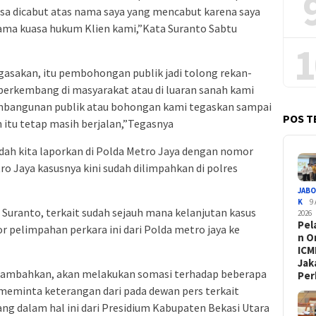
isa dicabut atas nama saya yang mencabut karena saya
nama kuasa hukum Klien kami,”Kata Suranto Sabtu
1
gasakan, itu pembohongan publik jadi tolong rekan-
g berkembang di masyarakat atau di luaran sanah kami
embangunan publik atau bohongan kami tegaskan sampai
POS T
n itu tetap masih berjalan,”Tegasnya
dah kita laporkan di Polda Metro Jaya dengan nomor
o Jaya kasusnya kini sudah dilimpahkan di polres
JAB
K
9
 Suranto, terkait sudah sejauh mana kelanjutan kasus
2026
Pel
or pelimpahan perkara ini dari Polda metro jaya ke
n O
ICMI
Jak
nambahkan, akan melakukan somasi terhadap beberapa
Pe
meminta keterangan dari pada dewan pers terkait
ang dalam hal ini dari Presidium Kabupaten Bekasi Utara