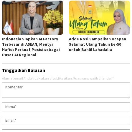
Indonesia Siapkan AI Factory
Adde Rosi Sampaikan Ucapan
Terbesar di ASEAN, Meutya
Selamat Ulang Tahun ke-50
Hafid: Perkuat Posisi sebagai
untuk Bahlil Lahadalia
Pusat AI Regional
Tinggalkan Balasan
Alamat email Anda tidak akan dipublikasikan.
Ruas yang wajib ditandai
*