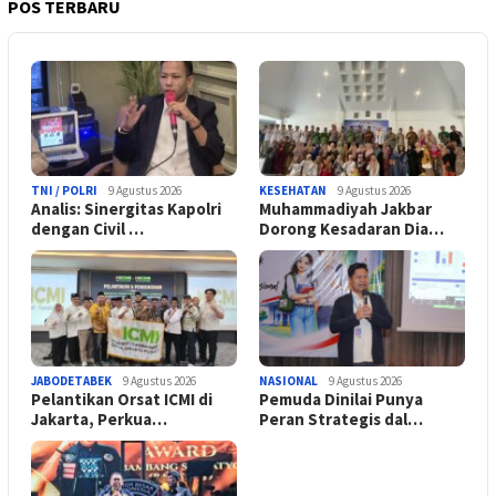
POS TERBARU
TNI / POLRI
9 Agustus 2026
KESEHATAN
9 Agustus 2026
Analis: Sinergitas Kapolri
Muhammadiyah Jakbar
dengan Civil …
Dorong Kesadaran Dia…
JABODETABEK
9 Agustus 2026
NASIONAL
9 Agustus 2026
Pelantikan Orsat ICMI di
Pemuda Dinilai Punya
Jakarta, Perkua…
Peran Strategis dal…