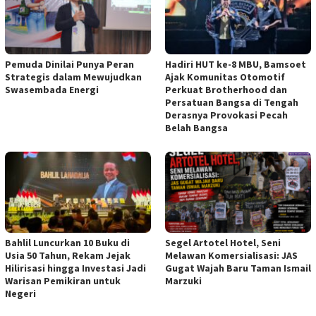
Pemuda Dinilai Punya Peran
Hadiri HUT ke-8 MBU, Bamsoet
Strategis dalam Mewujudkan
Ajak Komunitas Otomotif
Swasembada Energi
Perkuat Brotherhood dan
Persatuan Bangsa di Tengah
Derasnya Provokasi Pecah
Belah Bangsa
Bahlil Luncurkan 10 Buku di
Segel Artotel Hotel, Seni
Usia 50 Tahun, Rekam Jejak
Melawan Komersialisasi: JAS
Hilirisasi hingga Investasi Jadi
Gugat Wajah Baru Taman Ismail
Warisan Pemikiran untuk
Marzuki
Negeri