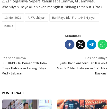
2021,” tegasnya. Seperti tahun sebelumnya, Al Jam’iyatul
Washliyah Insya Allah akan mengikuti sidang tersebut. (Ras)
13 Mei 2021
Al Washliyah
Hari Raya Idul Fitri 1442 Hijriyah
Kamis
SEBARKAN
Navigasi
Pos sebelumnya
Pos berikutnya
DPP KNPI Nilai Pemerintah Tidak
Syaiful Bahri Anshori: Beri Izin WNA
pos
Punya Hati Nurani Larang Rakyat
Masuk RI Membahayakan Stabilitas
Mudik Lebaran
Nasional
POS TERKAIT