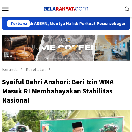
Loncat
Menu
ke
Mobile
konten
esar di ASEAN, Meutya Hafid: Perkuat Posisi sebagai Pusat AI Reg
Terbaru
Beranda
Kesehatan
Syaiful Bahri Anshori: Beri Izin WNA
Masuk RI Membahayakan Stabilitas
Nasional