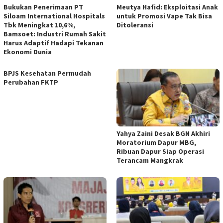
Bukukan Penerimaan PT
Meutya Hafid: Eksploitasi Anak
Siloam International Hospitals
untuk Promosi Vape Tak Bisa
Tbk Meningkat 10,6%,
Ditoleransi
Bamsoet: Industri Rumah Sakit
Harus Adaptif Hadapi Tekanan
Ekonomi Dunia
BPJS Kesehatan Permudah
Perubahan FKTP
Yahya Zaini Desak BGN Akhiri
Moratorium Dapur MBG,
Ribuan Dapur Siap Operasi
Terancam Mangkrak