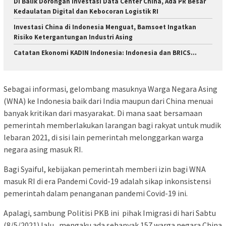
Di Balik Dorongan Investasi Data Center China, Ada PR Besar
Kedaulatan Digital dan Kebocoran Logistik RI
Investasi China di Indonesia Menguat, Bamsoet Ingatkan
Risiko Ketergantungan Industri Asing
Catatan Ekonomi KADIN Indonesia: Indonesia dan BRICS…
Sebagai informasi, gelombang masuknya Warga Negara Asing
(WNA) ke Indonesia baik dari India maupun dari China menuai
banyak kritikan dari masyarakat. Di mana saat bersamaan
pemerintah memberlakukan larangan bagi rakyat untuk mudik
lebaran 2021, di sisi lain pemerintah melonggarkan warga
negara asing masuk RI.
Bagi Syaiful, kebijakan pemerintah memberi izin bagi WNA
masuk RI di era Pandemi Covid-19 adalah sikap inkonsistensi
pemerintah dalam penanganan pandemi Covid-19 ini.
Apalagi, sambung Politisi PKB ini pihak Imigrasi di hari Sabtu
(8/5/2021) lalu, mengaku ada sebanyak 157 warga negara China