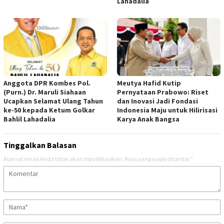
Lahadalia
Anggota DPR Kombes Pol.
Meutya Hafid Kutip
(Purn.) Dr. Maruli Siahaan
Pernyataan Prabowo: Riset
Ucapkan Selamat Ulang Tahun
dan Inovasi Jadi Fondasi
ke-50 kepada Ketum Golkar
Indonesia Maju untuk Hilirisasi
Bahlil Lahadalia
Karya Anak Bangsa
Tinggalkan Balasan
Alamat email Anda tidak akan dipublikasikan.
Ruas yang wajib ditandai
*