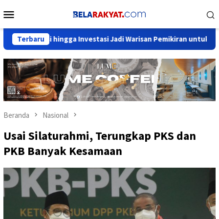
Loncat
Menu
ke
Mobile
konten
sasi hingga Investasi Jadi Warisan Pemikiran untuk Negeri
Terbaru
Beranda
Nasional
Usai Silaturahmi, Terungkap PKS dan
PKB Banyak Kesamaan