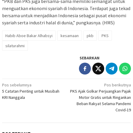
“PKB dan PKS juga bersama-sama memiliki semangat untuk
menguatkan ekonomi syariah di Indonesia. Terdapat juga tekad
bersama untuk menjadikan Indonesia sebagai pusat ekonomi
syariah serta industri halal di dunia,” pungkasnya. (HMS)
Habib Aboe Bakar Alhabsyi
kesamaan
pkb
PKS
silaturahmi
SEBARKAN
Navigasi
Pos sebelumnya
Pos berikutnya
5 Catatan Penting untuk Musibah
PKS Ajak Golkar Perjuangkan Pajak
pos
KRI Nanggala
Motor Gratis untuk Ringankan
Beban Rakyat Selama Pandemi
Covid-19