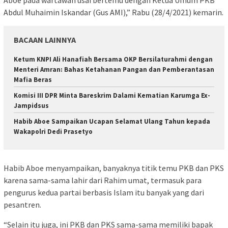
Aboe pada wartawan usai bertemu dengan Ketua Umum PKB
Abdul Muhaimin Iskandar (Gus AMI),” Rabu (28/4/2021) kemarin.
BACAAN LAINNYA
Ketum KNPI Ali Hanafiah Bersama OKP Bersilaturahmi dengan
Menteri Amran: Bahas Ketahanan Pangan dan Pemberantasan
Mafia Beras
Komisi III DPR Minta Bareskrim Dalami Kematian Karumga Ex-
Jampidsus
Habib Aboe Sampaikan Ucapan Selamat Ulang Tahun kepada
Wakapolri Dedi Prasetyo
Habib Aboe menyampaikan, banyaknya titik temu PKB dan PKS
karena sama-sama lahir dari Rahim umat, termasuk para
pengurus kedua partai berbasis Islam itu banyak yang dari
pesantren.
“Selain itu juga, ini PKB dan PKS sama-sama memiliki bapak