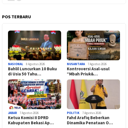
POS TERBARU
NASIONAL
8 Agustus 2026
NUSANTARA
7 Agustus 2026
Bahlil Luncurkan 10 Buku
Kontroversi Asal-usul
di Usia 50 Tahu…
“Mbah Priuk&…
JABAR
7 Agustus 2026
POLITIK
7 Agustus 2026
Ketua Komisi II DPRD
Fahd Arafiq Beberkan
Kabupaten Bekasi Ap…
Dinamika Penataan O…