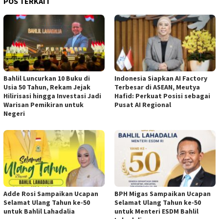
POS TERKAIT
Bahlil Luncurkan 10 Buku di
Indonesia Siapkan AI Factory
Usia 50 Tahun, Rekam Jejak
Terbesar di ASEAN, Meutya
Hilirisasi hingga Investasi Jadi
Hafid: Perkuat Posisi sebagai
Warisan Pemikiran untuk
Pusat AI Regional
Negeri
Adde Rosi Sampaikan Ucapan
BPH Migas Sampaikan Ucapan
Selamat Ulang Tahun ke-50
Selamat Ulang Tahun ke-50
untuk Bahlil Lahadalia
untuk Menteri ESDM Bahlil