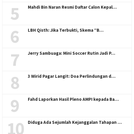
5
Mahdi Bin Naran Resmi Daftar Calon Kepal…
6
LBH Qisth: Jika Terbukti, Skema “B…
7
Jerry Sambuaga: Mini Soccer Rutin Jadi P…
8
3 Wirid Pagar Langit: Doa Perlindungan d…
9
Fahd Laporkan Hasil Pleno AMPI kepada Ba…
10
Diduga Ada Sejumlah Kejanggalan Tahapan …