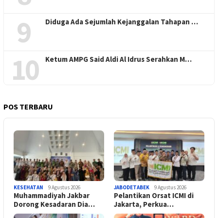
9
Diduga Ada Sejumlah Kejanggalan Tahapan …
10
Ketum AMPG Said Aldi Al Idrus Serahkan M…
POS TERBARU
KESEHATAN
9 Agustus 2026
JABODETABEK
9 Agustus 2026
Muhammadiyah Jakbar
Pelantikan Orsat ICMI di
Dorong Kesadaran Dia…
Jakarta, Perkua…