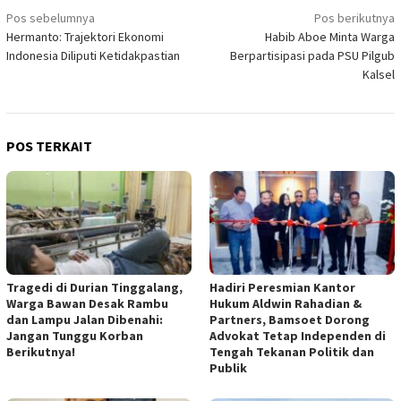
Navigasi
Pos sebelumnya
Pos berikutnya
Hermanto: Trajektori Ekonomi
Habib Aboe Minta Warga
pos
Indonesia Diliputi Ketidakpastian
Berpartisipasi pada PSU Pilgub
Kalsel
POS TERKAIT
Tragedi di Durian Tinggalang,
Hadiri Peresmian Kantor
Warga Bawan Desak Rambu
Hukum Aldwin Rahadian &
dan Lampu Jalan Dibenahi:
Partners, Bamsoet Dorong
Jangan Tunggu Korban
Advokat Tetap Independen di
Berikutnya!
Tengah Tekanan Politik dan
Publik