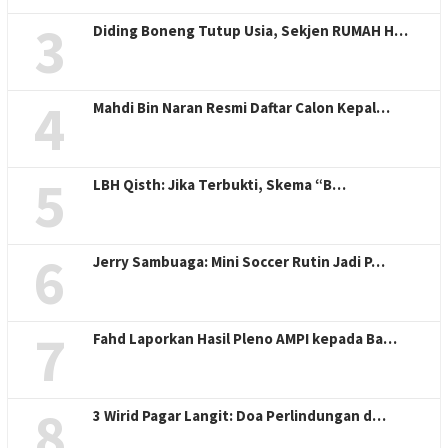
3
Diding Boneng Tutup Usia, Sekjen RUMAH H…
4
Mahdi Bin Naran Resmi Daftar Calon Kepal…
5
LBH Qisth: Jika Terbukti, Skema “B…
6
Jerry Sambuaga: Mini Soccer Rutin Jadi P…
7
Fahd Laporkan Hasil Pleno AMPI kepada Ba…
8
3 Wirid Pagar Langit: Doa Perlindungan d…