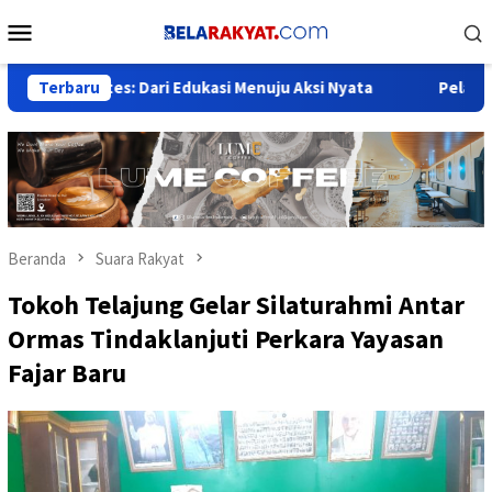
Loncat
Menu
ke
Mobile
konten
etes: Dari Edukasi Menuju Aksi Nyata
Terbaru
Pelantikan Orsat I
Beranda
Suara Rakyat
Tokoh Telajung Gelar Silaturahmi Antar
Ormas Tindaklanjuti Perkara Yayasan
Fajar Baru