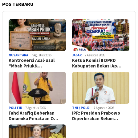
POS TERBARU
NUSANTARA
7 Agustus 2026
JABAR
7 Agustus 2026
Kontroversi Asal-usul
Ketua Komisi II DPRD
“Mbah Priuk&…
Kabupaten Bekasi Ap…
POLITIK
7 Agustus 2026
TNI / POLRI
7 Agustus 2026
Fahd Arafiq Beberkan
IPR: Presiden Prabowo
Dinamika Penataan O…
Diperkirakan Belum…