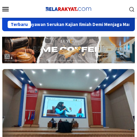
Loncat
Menu
ke
Mobile
konten
, Budayawan Serukan Kajian Ilmiah Demi Menjaga Marwah Sejarah
Terbaru