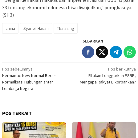
33 tentang ekonomi Indonesia bisa diwujudkan,” pumgkasnya.
(SH3)
china
Syarief Hasan
Tka asing
SEBARKAN
Navigasi
Pos sebelumnya
Pos berikutnya
Hermanto: New Normal Berarti
RI akan Longgarkan PSBB,
pos
Normalisasi Hubungan antar
Mengapa Rakyat Dikorbankan?
Lembaga Negara
POS TERKAIT