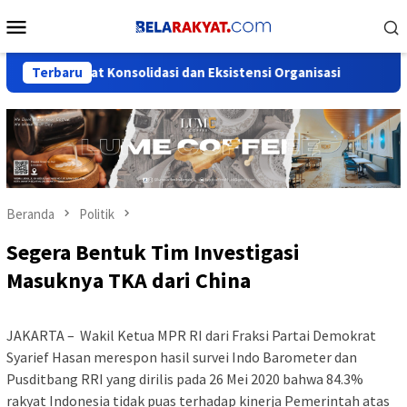
Loncat
Menu
ke
Mobile
konten
Perkuat Konsolidasi dan Eksistensi Organisasi
Terbaru
Pemuda Din
Beranda
Politik
Segera Bentuk Tim Investigasi
Masuknya TKA dari China
JAKARTA – Wakil Ketua MPR RI dari Fraksi Partai Demokrat
Syarief Hasan merespon hasil survei Indo Barometer dan
Pusditbang RRI yang dirilis pada 26 Mei 2020 bahwa 84.3%
rakyat Indonesia tidak puas terhadap kinerja Pemerintah atas