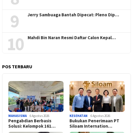
9
Jerry Sambuaga Bantah Dipecat: Pleno Dip…
10
Mahdi Bin Naran Resmi Daftar Calon Kepal…
POS TERBARU
MAHASISWA
6 Agustus 2026
KESEHATAN
6 Agustus 2026
Pengabdian Berbasis
Bukukan Penerimaan PT
Solusi: Kelompok 161…
Siloam Internation…