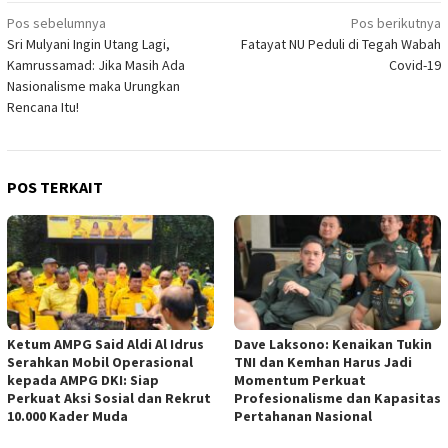
Navigasi
Pos sebelumnya
Pos berikutnya
Sri Mulyani Ingin Utang Lagi,
Fatayat NU Peduli di Tegah Wabah
pos
Kamrussamad: Jika Masih Ada
Covid-19
Nasionalisme maka Urungkan
Rencana Itu!
POS TERKAIT
Ketum AMPG Said Aldi Al Idrus
Dave Laksono: Kenaikan Tukin
Serahkan Mobil Operasional
TNI dan Kemhan Harus Jadi
kepada AMPG DKI: Siap
Momentum Perkuat
Perkuat Aksi Sosial dan Rekrut
Profesionalisme dan Kapasitas
10.000 Kader Muda
Pertahanan Nasional