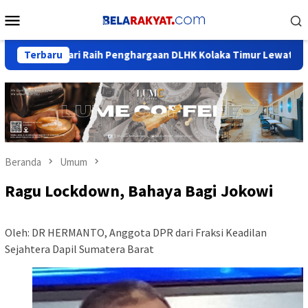
Loncat
Menu
ke
Mobile
konten
endari Raih Penghargaan DLHK Kolaka Timur Lewat Program Bank
Terbaru
Beranda
Umum
Ragu Lockdown, Bahaya Bagi Jokowi
Oleh: DR HERMANTO, Anggota DPR dari Fraksi Keadilan
Sejahtera Dapil Sumatera Barat