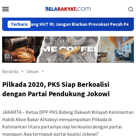
Loncat
Menu
ke
Mobile
konten
s Jelang HUT RI: Jangan Biarkan Provokasi Pecah Persatuan Bang
Terbaru
Beranda
Umum
Pilkada 2020, PKS Siap Berkoalisi
dengan Partai Pendukung Jokowi
JAKARTA – Ketua DPP PKS Bidang Dakwah Wilayah Kalimantan
Habib Aboe Bakar Alhabsyi menyampaikan Pilkada di
Kalimantan Utara partainya siap berkoalisi dengan partai
manapun. Apa termasuk partai koalisi Jokowi?