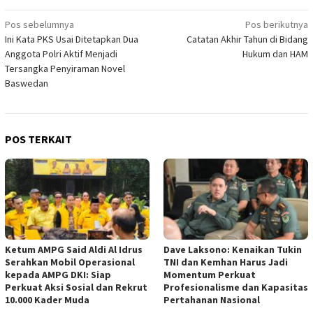
Navigasi
Pos sebelumnya
Pos berikutnya
Ini Kata PKS Usai Ditetapkan Dua
Catatan Akhir Tahun di Bidang
pos
Anggota Polri Aktif Menjadi
Hukum dan HAM
Tersangka Penyiraman Novel
Baswedan
POS TERKAIT
Ketum AMPG Said Aldi Al Idrus
Dave Laksono: Kenaikan Tukin
Serahkan Mobil Operasional
TNI dan Kemhan Harus Jadi
kepada AMPG DKI: Siap
Momentum Perkuat
Perkuat Aksi Sosial dan Rekrut
Profesionalisme dan Kapasitas
10.000 Kader Muda
Pertahanan Nasional