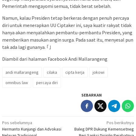
Pemerintah mengayomi semua, tidak berat sebelah.
Namun, kalau Presiden tetap berkeras dengan penuh percaya
diri untuk menerapkan UU Ciptaker ini, saya kuatir rakyat tidak
hanya akan menyalahkan pembantu-pembantu Presiden, yang
memberikan masukan angin surga. Pada saat itu, menyesal pun
tak ada lagi gunanya. ｢｣
Diambil dari halaman Facebook Andi Mallarangeng
andi mallarangeng
cilaka
cipta kerja
jokowi
omnibus law
percaya diri
SEBARKAN
Navigasi
Pos sebelumnya
Pos berikutnya
Hermanto Kunjungi dan Advokasi
Baleg DPR Dukung Kemensetneg
pos
Nelayan Tradisional
Beri Sanksi Disiplin Pejabatnya