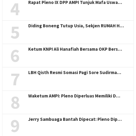
4
Rapat Pleno IX DPP AMPI Tunjuk Mafa Uswa…
5
Diding Boneng Tutup Usia, Sekjen RUMAH H…
6
Ketum KNPI Ali Hanafiah Bersama OKP Bers…
7
LBH Qisth Resmi Somasi Pagi Sore Sudirma…
8
Waketum AMPI: Pleno Diperluas Memiliki D…
9
Jerry Sambuaga Bantah Dipecat: Pleno Dip…