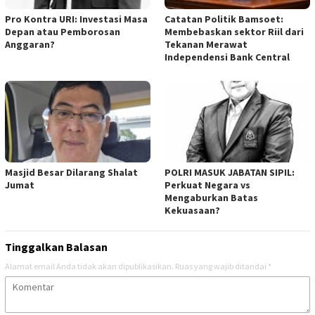
Pro Kontra URI: Investasi Masa
Catatan Politik Bamsoet:
Depan atau Pemborosan
Membebaskan sektor Riil dari
Anggaran?
Tekanan Merawat
Independensi Bank Central
Masjid Besar Dilarang Shalat
POLRI MASUK JABATAN SIPIL:
Jumat
Perkuat Negara vs
Mengaburkan Batas
Kekuasaan?
Tinggalkan Balasan
Alamat email Anda tidak akan dipublikasikan.
Ruas yang wajib ditandai
*