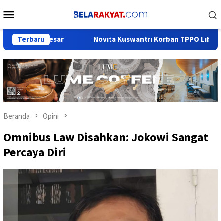
Loncat
Menu
ke
Mobile
konten
in Besar
Terbaru
Novita Kuswantri Korban TPPO Libya: Terima Ka
Beranda
Opini
Omnibus Law Disahkan: Jokowi Sangat
Percaya Diri