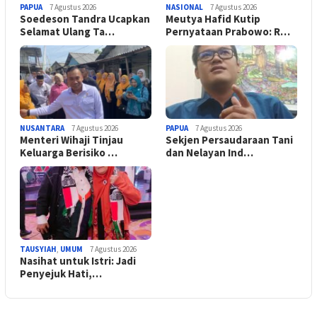
PAPUA
7 Agustus 2026
NASIONAL
7 Agustus 2026
Soedeson Tandra Ucapkan
Meutya Hafid Kutip
Selamat Ulang Ta…
Pernyataan Prabowo: R…
NUSANTARA
7 Agustus 2026
PAPUA
7 Agustus 2026
Menteri Wihaji Tinjau
Sekjen Persaudaraan Tani
Keluarga Berisiko …
dan Nelayan Ind…
TAUSYIAH
,
UMUM
7 Agustus 2026
Nasihat untuk Istri: Jadi
Penyejuk Hati,…