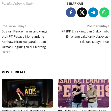
Penulis: Akbar A. Yakin
SEBARKAN
Navigasi
Pos sebelumnya
Pos berikutnya
Dugaan Pencemaran Lingkungan
KP2KP Enrekang dan Diskominfo
pos
oleh PT. Pasaco Mengundang
Enrekang Lakukan Kolaborasi
Kekhawatiran Masyarakat dan
Edukasi Masyarakat
Ormas Lingkungan di Cikarang
Barat
POS TERKAIT
Bukan Roasting, Mardani Ali
DKI Jakarta Juara Umum Asah