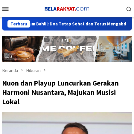
Loncat
Menu
ke
Mobile
konten
m Bahlil: Doa Tetap Sehat dan Terus Mengabdi untuk Negeri
Terbaru
Beranda
Hiburan
Nuon dan Playup Luncurkan Gerakan
Harmoni Nusantara, Majukan Musisi
Lokal