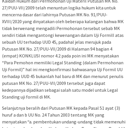
Kaidah Hukum dari Permohonan Uji Materil Putusan MK No.
27/PUU-VII/2009 telah menuntun logika hukum kita untuk
mencerna dasar dari lahirnya Putusan MK No. 91/PUU-
XVIII/2020 yang dinyatakan oleh beberapa kalangan bahwa MK
tidak berwenang mengadili Permohonan tersebut sebab MK
sendiri tidak mengantongi kewenangan dalam Uji Formill atas
sebuah UU terhadap UUD 45, padahal jelas merujuk pada
Putusan MK No. 27/PUU-VII/2009 di Halaman 94 bagian 4
(empat) KONKLUSI nomor 4.2 pada poin ini MK menyatakan
“Para Pemohon memiliki Legal Standing (dalam Permohonan
Uji Formil)” hal ini mengkonfirmasi bahwasanya Uji Formil UU
terhadap UUD 45 bukanlah hal baru di MK dan menurut penulis
putusan MK No. 27/PUU-VII/2009 tersebut juga dapat
kedepannya dijadikan sebagai salah satu model untuk Legal
Standing uji formil di MK.
Selanjutnya beralih dari Putusan MK kepada Pasal 51 ayat (3)
huruf a dan b UU No. 24 Tahun 2003 tentang MK yang
menyatakan “a. pembentukan undang-undang tidak memenuhi