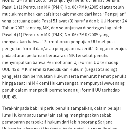
Pasal 1 (1) Peraturan MK (PMK) No. 06/PMK/2005 di atas telah
mutlak memberikan tafsir terkait makna dari kata “Pengujian”
yang tertuang pada Pasal 51 ayat (3) huruf a dan b UU Nomor 24
Tahun 2003 tentang MK, dan selanjutnya dipertegas lagi oleh
Pasal 4 (1) Peraturan MK (PMK) No. 06/PMK/2005 yang
menyatakan bahwa “Permohonan pengujian UU meliputi
pengujian formil dan/atau pengujian materiil.” Dengan merujuk
pada aturan pedoman beracara di MK tersebut penulis
menyimpulkan bahwa Permohonan Uji Formil UU terhadap
UUD 45 di MK memiliki Kedudukan Hukum (Legal Standing)
yang jelas dan bermuatan Hukum serta menurut hemat penulis
hingga saat ini MK demi Hukum sangat mempunyai wewenang
penuh dalam mengadili permohonan uji formil UU terhadap
UUD 45.
Terakhir pada bab ini perlu penulis sampaikan, dalam belajar
Ilmu Hukum satu sama lain saling mengingatkan sebab
pemaparan perspektif hukum dari lebih seorang Sarjana
Hukum itu akan pasti berbeda-beda, untuk itu penulis akan