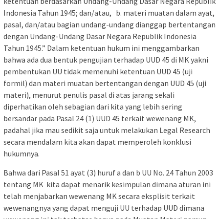
ketentuan berdasarkan Undang-Undang Dasar Negara Republik
Indonesia Tahun 1945; dan/atau, b. materi muatan dalam ayat,
pasal, dan/atau bagian undang-undang dianggap bertentangan
dengan Undang-Undang Dasar Negara Republik Indonesia
Tahun 1945.” Dalam ketentuan hukum ini menggambarkan
bahwa ada dua bentuk pengujian terhadap UUD 45 di MK yakni
pembentukan UU tidak memenuhi ketentuan UUD 45 (uji
formil) dan materi muatan bertentangan dengan UUD 45 (uji
materi), menurut penulis pasal di atas jarang sekali
diperhatikan oleh sebagian dari kita yang lebih sering
bersandar pada Pasal 24 (1) UUD 45 terkait wewenang MK,
padahal jika mau sedikit saja untuk melakukan Legal Research
secara mendalam kita akan dapat memperoleh konklusi
hukumnya.
Bahwa dari Pasal 51 ayat (3) huruf a dan b UU No. 24 Tahun 2003
tentang MK kita dapat menarik kesimpulan dimana aturan ini
telah menjabarkan wewenang MK secara eksplisit terkait
wewenangnya yang dapat menguji UU terhadap UUD dimana