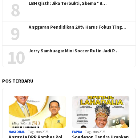
8
LBH Qisth: Jika Terbukti, Skema “B…
9
Anggaran Pendidikan 20% Harus Fokus Ting…
10
Jerry Sambuaga: Mini Soccer Rutin Jadi P…
POS TERBARU
NASIONAL
7 Agustus 2026
PAPUA
7 Agustus 2026
Anggota DPR Kombes Pol.
Soedeson Tandra Ucapkan