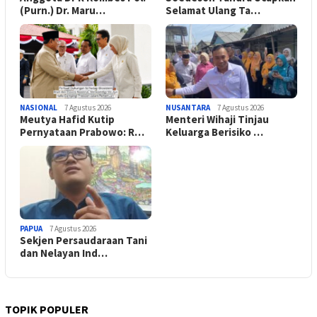
(Purn.) Dr. Maru…
Selamat Ulang Ta…
NASIONAL
7 Agustus 2026
NUSANTARA
7 Agustus 2026
Meutya Hafid Kutip
Menteri Wihaji Tinjau
Pernyataan Prabowo: R…
Keluarga Berisiko …
PAPUA
7 Agustus 2026
Sekjen Persaudaraan Tani
dan Nelayan Ind…
TOPIK POPULER