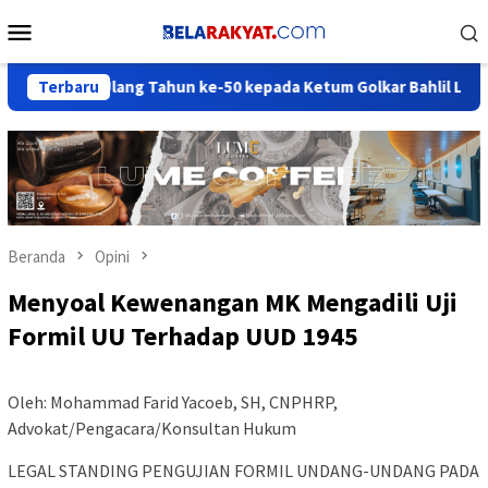
Loncat
Menu
ke
Mobile
konten
ang Tahun ke-50 kepada Ketum Golkar Bahlil Lahadalia
Terbaru
So
Beranda
Opini
Menyoal Kewenangan MK Mengadili Uji
Formil UU Terhadap UUD 1945
Oleh: Mohammad Farid Yacoeb, SH, CNPHRP,
Advokat/Pengacara/Konsultan Hukum
LEGAL STANDING PENGUJIAN FORMIL UNDANG-UNDANG PADA