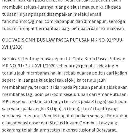
membuka seluas-luasnya ruang diskusi maupun kritik pada
tulisan ini yang dapat disampaikan melalui email
faridmohmd@gmail.com kapanpun dan dimanapun, semoga
tulisan ini dapat bermanfaat bagi pembaca dan terimakasih.
QUO VADIS OMNIBUS LAW PASCA PUTUSAN MK NO. 91/PUU-
XVIII/2020
Berbicara tentang masa depan UU Cipta Kerja Pasca Putusan
MK NO. 91/PUU-XVIII/2020 sebenarnya penulis tidak ingin
terlalu jauh membahas hal ini sebab nuansa politis dari kajian
seperti ini sangat kuat jadi tak elok jika terlalu jauh
membahasnya, terkait isi daripada Putusan penulis tidak akan
membahas lagi poin per-poin keseluruhan dari Amar Putusan
MK tersebut melainkan hanya tertarik pada 3 (tiga) buah poin
saja yakni pada angka 3 (tiga), 5 (lima), dan 7 (tujuh) yang
semuanya menurut Penulis dapat dijadikan sebagai tolok ukur
atau pondasi dasar dari Status Hukum Omnibus Law yang
sekarang telah dalam status Inkonstitusional Bersyarat.