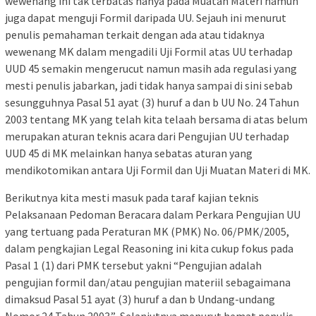
wewenang ini tak terbatas hanya pada Muatan Materi namun
juga dapat menguji Formil daripada UU. Sejauh ini menurut
penulis pemahaman terkait dengan ada atau tidaknya
wewenang MK dalam mengadili Uji Formil atas UU terhadap
UUD 45 semakin mengerucut namun masih ada regulasi yang
mesti penulis jabarkan, jadi tidak hanya sampai di sini sebab
sesungguhnya Pasal 51 ayat (3) huruf a dan b UU No. 24 Tahun
2003 tentang MK yang telah kita telaah bersama di atas belum
merupakan aturan teknis acara dari Pengujian UU terhadap
UUD 45 di MK melainkan hanya sebatas aturan yang
mendikotomikan antara Uji Formil dan Uji Muatan Materi di MK.
Berikutnya kita mesti masuk pada taraf kajian teknis
Pelaksanaan Pedoman Beracara dalam Perkara Pengujian UU
yang tertuang pada Peraturan MK (PMK) No. 06/PMK/2005,
dalam pengkajian Legal Reasoning ini kita cukup fokus pada
Pasal 1 (1) dari PMK tersebut yakni “Pengujian adalah
pengujian formil dan/atau pengujian materiil sebagaimana
dimaksud Pasal 51 ayat (3) huruf a dan b Undang-undang
Nomor 24 Tahun 2003.” Selanjutnya menurut hemat penulis