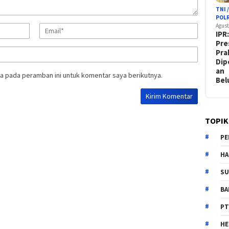
TNI 
POLR
Agust
IPR
Pre
Pr
Dip
an
a pada peramban ini untuk komentar saya berikutnya.
Be
TOPIK
PE
HA
SU
B
PT
H