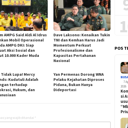
1
m AMPG Said Aldi Al Idrus
Dave Laksono: Kenaikan Tukin
hkan Mobil Operasional
TNI dan Kemhan Harus Jadi
da AMPG DKI: Siap
Momentum Perkuat
POS T
uat Aksi Sosial dan
Profesionalisme dan
ut 10.000 Kader Muda
Kapasitas Pertahanan
Nasional
 Tidak Lupa! Mercy
Yan Permenas Dorong WNA
NUS
nds: Kudatuli Adalah
Pelaku Kejahatan Diproses
7 A
ngan terhadap
Pidana, Bukan Hanya
2026
krasi, Hukum, dan
Dideportasi
Kon
nusiaan
si A
usu
“M
Pr
as yang wajib ditandai
*