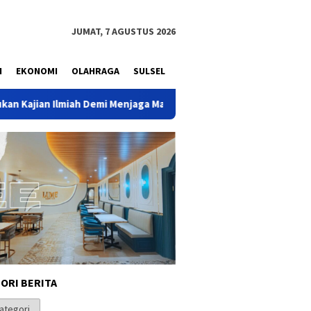
JUMAT, 7 AGUSTUS 2026
N
EKONOMI
OLAHRAGA
SULSEL
miah Demi Menjaga Marwah Sejarah Nusantara
Ketua Komis
ORI BERITA
i