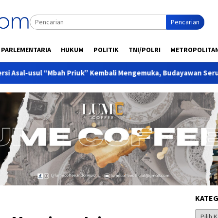
Pencarian
PARLEMENTARIA
HUKUM
POLITIK
TNI/POLRI
METROPOLITA
 “Mbah Priuk” Kembali Mengemuka, Budayawan Serukan Kajian Il
KATEG
Kategor