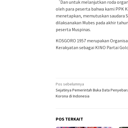
゛Dan untuk melanjutkan roda organi
oleh para peserta bahwa kami PPK 
menetapkan, memutuskan saudara S
dilaksanakan Mubes pada akhir tahu
peserta Muspinas.
KOSGORO 1957 merupakan Organisasi
Kerakyatan sebagai KINO Partai Gol
Navigasi
Pos sebelumnya
Sejatinya Pemerintah Buka Data Penyebara
pos
Korona di Indonesia
POS TERKAIT