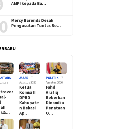
9
AMPI kepada Ba…
0
Mercy Barends Desak
Pengusutan Tuntas Be…
ERBARU
ANTARA
JABAR
7
POLITIK
7
gustus
Agustus 2026
Agustus 2026
Ketua
Fahd
trover
Komisi II
Arafiq
sal-
DPRD
Beberkan
l
Kabupate
Dinamika
bah
n Bekasi
Penataan
iuk&…
Ap…
O…