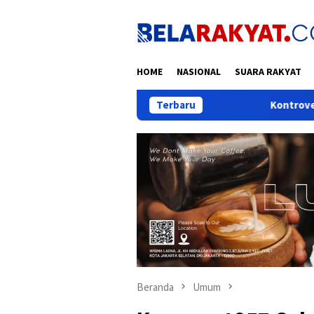
Loncat
ke
konten
HOME
NASIONAL
SUARA RAKYAT
Terbaru
Kontroversi Asal-usul
Beranda
Umum