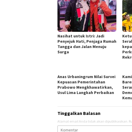
Nasihat untuk Istri: Jadi
Ketu
Penyejuk Hati, Penjaga Rumah
Sera
Tangga dan Jalan Menuju
kepa
Surga
Perk
Rekr
Anas Urbaningrum Nilai Survei
Kami
Kepuasan Pemerintahan
Bare
Prabowo Mengkhawatirkan,
Sera
Usul Lima Langkah Perbaikan
Demo
Kema
Tinggalkan Balasan
Alamat email Anda tidak akan dipublikasikan.
Ru