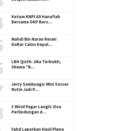
3
4
Ketum KNPI Ali Hanafiah
Bersama OKP Bers…
5
Mahdi Bin Naran Resmi
Daftar Calon Kepal…
6
LBH Qisth: Jika Terbukti,
Skema “B…
7
Jerry Sambuaga: Mini Soccer
Rutin Jadi P…
8
3 Wirid Pagar Langit: Doa
Perlindungan d…
Fahd Laporkan Hasil Pleno