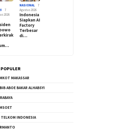
/
NASIONAL
7
I
7
Agustus 2026
Indonesia
us 2026
:
Siapkan AI
siden
Factory
abowo
Terbesar
erkirak
di…
lum…
 POPULER
MKOT MAKASSAR
BIB ABOE BAKAR ALHABSYI
RABAYA
AMSOET
 TELKOM INDONESIA
ERMANTO