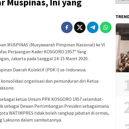
r Muspinas, Ini yang
Berita
TREN
an MUSPINAS (Musyawarah Pimpinan Nasional) ke VI
afas Perjuangan Kader KOSGORO 1957” Yang
ngan, Jakarta pada tanggal 14-15 Maret 2020.
mpinan Daerah Kolektif (PDK I) se-Indonesia.
konsolidasi organisasi dan pemunduran diri Ketua
aksono.
 sebagai ketua Umum PPK KOSGORO 1957 selambat-
ntik sebagai Dewan Pertimbangan Presiden sebagaimana
ota WATIMPRES tidak boleh rangkap jabatan di ormas,
gung Laksono dalam sambutannya.