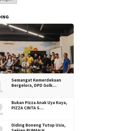
DING
1
Semangat Kemerdekaan
Bergelora, DPD Golk…
2
Bukan Pizza Anak Uya Kuya,
PIZZA CINTA S…
Diding Boneng Tutup Usia,
Sekjen RUMAH H…