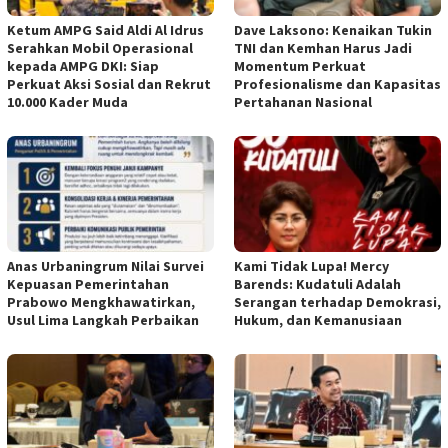
Ketum AMPG Said Aldi Al Idrus
Dave Laksono: Kenaikan Tukin
Serahkan Mobil Operasional
TNI dan Kemhan Harus Jadi
kepada AMPG DKI: Siap
Momentum Perkuat
Perkuat Aksi Sosial dan Rekrut
Profesionalisme dan Kapasitas
10.000 Kader Muda
Pertahanan Nasional
Anas Urbaningrum Nilai Survei
Kami Tidak Lupa! Mercy
Kepuasan Pemerintahan
Barends: Kudatuli Adalah
Prabowo Mengkhawatirkan,
Serangan terhadap Demokrasi,
Usul Lima Langkah Perbaikan
Hukum, dan Kemanusiaan