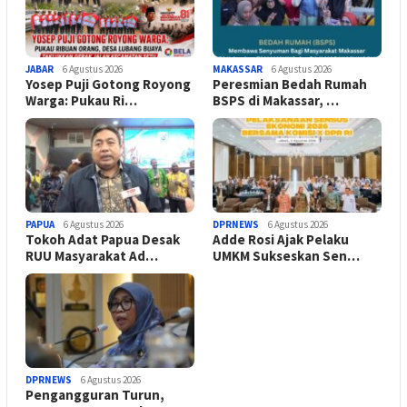
JABAR
6 Agustus 2026
MAKASSAR
6 Agustus 2026
Yosep Puji Gotong Royong
Peresmian Bedah Rumah
Warga: Pukau Ri…
BSPS di Makassar, …
PAPUA
6 Agustus 2026
DPRNEWS
6 Agustus 2026
Tokoh Adat Papua Desak
Adde Rosi Ajak Pelaku
RUU Masyarakat Ad…
UMKM Sukseskan Sen…
DPRNEWS
6 Agustus 2026
Pengangguran Turun,