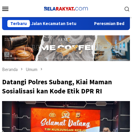
Loncat
Menu
ke
Mobile
konten
ak Jalan Kecamatan Setu
Terbaru
Peresmian Bedah Rumah BSPS di
Beranda
Umum
Datangi Polres Subang, Kiai Maman
Sosialisasi kan Kode Etik DPR RI