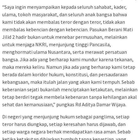
“Saya ingin menyampaikan kepada seluruh sahabat, kader,
ulama, tokoh masyarakat, dan seluruh anak bangsa bahwa
kami tidak akan membalas teror dengan teror, tidak akan
membalas kebencian dengan kebencian. Pasukan Berani Mati
Jilid 2 hadir bukan untuk menebar permusuhan, melainkan
untuk menjaga NKRI, menjunjung tinggi Pancasila,
menghormati ulama Nusantara, serta merawat persatuan
bangsa. Jika ada yang berharap kami mundur karena tekanan,
maka mereka keliru. Namun jika ada yang berharap kami tetap
berada dalam koridor hukum, konstitusi, dan persaudaraan
kebangsaan, maka itulah jalan yang akan kami tempuh. Sebab
keberanian sejati bukanlah menciptakan ketakutan, melainkan
tetap berdiri tegak membela kebenaran tanpa kehilangan akal
sehat dan kemanusiaan,” pungkas Rd Aditya Damar Wijaya.
Di negeri yang menjunjung hukum sebagai panglima, setiap
teror harus diungkap, setiap keresahan harus dijawab, dan
setiap warga negara berhak mendapatkan rasa aman. Sebab
ketika ketakutan dibiarkan tumbuh tanpa kepastian, yang