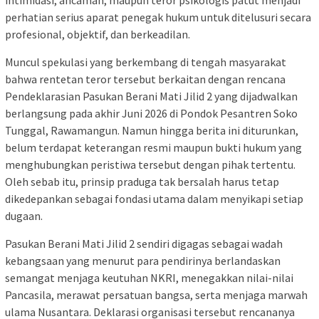
intimidasi, ancaman, maupun teror psikologis patut menjadi
perhatian serius aparat penegak hukum untuk ditelusuri secara
profesional, objektif, dan berkeadilan.
Muncul spekulasi yang berkembang di tengah masyarakat
bahwa rentetan teror tersebut berkaitan dengan rencana
Pendeklarasian Pasukan Berani Mati Jilid 2 yang dijadwalkan
berlangsung pada akhir Juni 2026 di Pondok Pesantren Soko
Tunggal, Rawamangun. Namun hingga berita ini diturunkan,
belum terdapat keterangan resmi maupun bukti hukum yang
menghubungkan peristiwa tersebut dengan pihak tertentu.
Oleh sebab itu, prinsip praduga tak bersalah harus tetap
dikedepankan sebagai fondasi utama dalam menyikapi setiap
dugaan.
Pasukan Berani Mati Jilid 2 sendiri digagas sebagai wadah
kebangsaan yang menurut para pendirinya berlandaskan
semangat menjaga keutuhan NKRI, menegakkan nilai-nilai
Pancasila, merawat persatuan bangsa, serta menjaga marwah
ulama Nusantara. Deklarasi organisasi tersebut rencananya