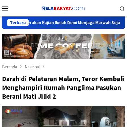
Loncat
Menu
ke
Mobile
konten
 Kajian Ilmiah Demi Menjaga Marwah Sejarah Nusantara
Terbaru
F
Beranda
Nasional
Darah di Pelataran Malam, Teror Kembali
Menghampiri Rumah Panglima Pasukan
Berani Mati Jilid 2