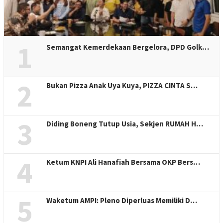
1
Semangat Kemerdekaan Bergelora, DPD Golk…
2
Bukan Pizza Anak Uya Kuya, PIZZA CINTA S…
3
Diding Boneng Tutup Usia, Sekjen RUMAH H…
4
Ketum KNPI Ali Hanafiah Bersama OKP Bers…
5
Waketum AMPI: Pleno Diperluas Memiliki D…