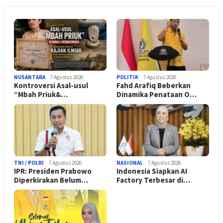
NUSANTARA
7 Agustus 2026
POLITIK
7 Agustus 2026
Kontroversi Asal-usul
Fahd Arafiq Beberkan
“Mbah Priuk&…
Dinamika Penataan O…
TNI / POLRI
7 Agustus 2026
NASIONAL
7 Agustus 2026
IPR: Presiden Prabowo
Indonesia Siapkan AI
Diperkirakan Belum…
Factory Terbesar di…