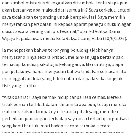
dan simbol misterius ditinggalkan di tembok, tentu siapa pun
akan bertanya: apa maksud dari semua ini? Saya terkejut, tetapi
saya tidak akan terpancing untuk berspekulasi. Saya memilih
menyerahkan persoalan ini kepada aparat penegak hukum agar
diusut secara terang dan profesional,” ujar Rd Aditya Damar
Wijaya kepada awak media BelaRakyat.com, Rabu (10/6/2026).
Ia menegaskan bahwa teror yang berulang tidak hanya
menyasar dirinya secara pribadi, melainkan juga berdampak
terhadap kondisi psikologis keluarganya. Menurutnya, siapa
pun pelakunya harus menyadari bahwa tindakan semacam itu
meninggalkan luka yang lebih dalam daripada sekadar jejak
fisik yang terlihat.
“Anak dan istri saya berhak hidup tanpa rasa cemas. Mereka
tidak pernah terlibat dalam dinamika apa pun, tetapi mereka
ikut merasakan dampaknya. Jika ada pihak yang memiliki
perbedaan pandangan terhadap saya atau terhadap organisasi
yang kami bentuk, mari hadapi secara terbuka, secara
intelektual, secara bermartabat. Jangan menggunakan cara-