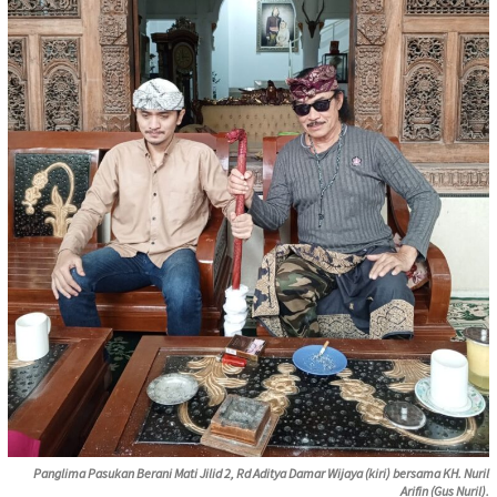
Panglima Pasukan Berani Mati Jilid 2, Rd Aditya Damar Wijaya (kiri) bersama KH. Nuril
Arifin (Gus Nuril).