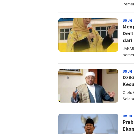
Pemeri
UMUM
B
Meng
Dert
dari
JAKAR
pemer
UMUM
B
Dzik
Kesu
Oleh: 
Selatan
UMUM
B
Prab
Ekon