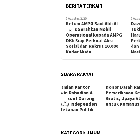
BERITA TERKAIT
5 Agustus 2026
5 Agustus 2026
1 Agus
Ketum AMPG Said Aldi Al
Dave Laksono: Kenaikan
Anas
«
Idrus Serahkan Mobil
Tukin TNI dan Kemhan
Sur
Operasional kepada AMPG
Harus Jadi Momentum
Pem
DKI: Siap Perkuat Aksi
Perkuat Profesionalisme
Men
Sosial dan Rekrut 10.000
dan Kapasitas Pertahanan
Lim
Kader Muda
Nasional
SUARA RAKYAT
iri Peresmian Kantor
Donor Darah Ramadhan dan
Peme
um Aldwin Rahadian &
Pemeriksaan Kesehatan
Raky
tners, Bamsoet Dorong
Gratis, Upaya Alumni ITS
«
vokat Tetap Independen
untuk Kemanusiaan
Tengah Tekanan Politik
 Publik
KATEGORI:
UMUM