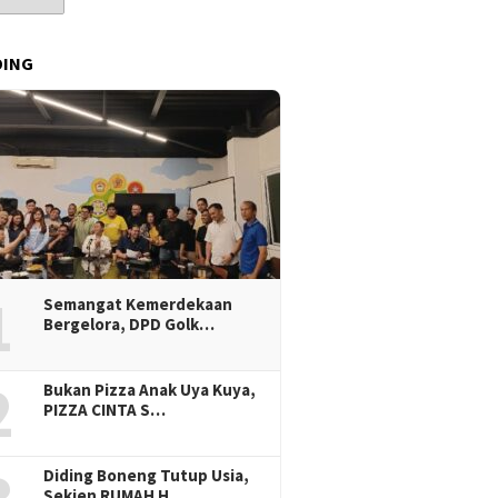
DING
1
Semangat Kemerdekaan
Bergelora, DPD Golk…
2
Bukan Pizza Anak Uya Kuya,
PIZZA CINTA S…
Diding Boneng Tutup Usia,
Sekjen RUMAH H…