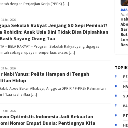
ntah dengan Perjanjian Kerja (PPPK) […]
JABA
Agust
Hab
elarakyat
18 Juli 2026
Abo
apa Sekolah Rakyat Jenjang SD Sepi Peminat?
Gar
a Rohidin: Anak Usia Dini Tidak Bisa Dipisahkan
Bu
 Kasih Sayang Orang Tua
Lo
Bes
TA – BELA RAKYAT – Program Sekolah Rakyat yang digagas
intah sebagai upaya memperluas akses […]
TOPIK
elarakyat
18 Juli 2026
ir Nabi Yunus: Pelita Harapan di Tengah
PE
litan Hidup
HA
Habib Aboe Bakar Alhabsyi, Anggota DPR RI/ F-PKS/ Kalimantan
 I “Laa ilaaha illaa […]
SU
B
elarakyat
17 Juli 2026
PT
owo Optimistis Indonesia Jadi Kekuatan
omi Nomor Empat Dunia: Pentingnya Kita
H