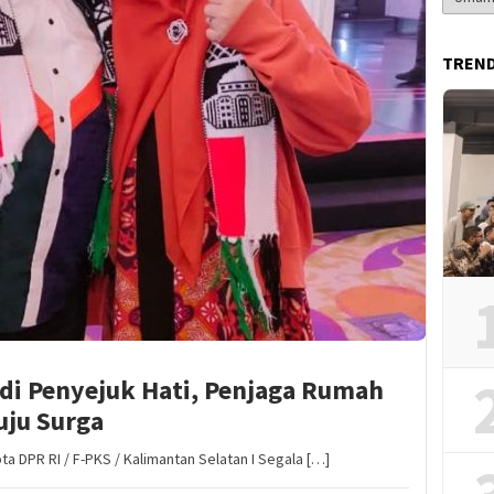
Berita
TREN
Jadi Penyejuk Hati, Penjaga Rumah
uju Surga
a DPR RI / F-PKS / Kalimantan Selatan I Segala […]