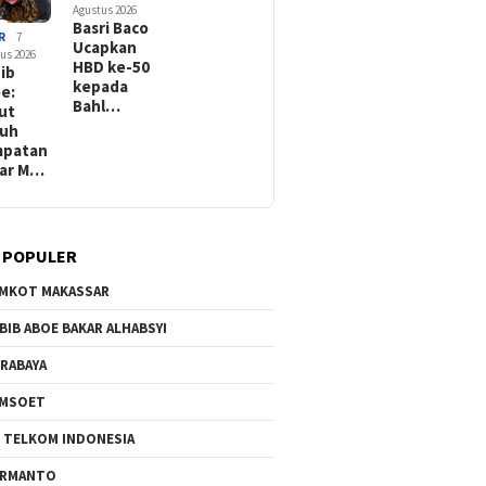
Agustus 2026
Basri Baco
R
7
Ucapkan
us 2026
HBD ke-50
ib
kepada
e:
Bahl…
ut
tuh
mpatan
ar M…
 POPULER
MKOT MAKASSAR
BIB ABOE BAKAR ALHABSYI
RABAYA
AMSOET
 TELKOM INDONESIA
ERMANTO