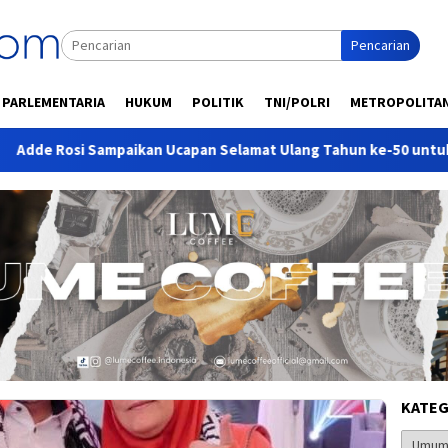
Pencarian
PARLEMENTARIA
HUKUM
POLITIK
TNI/POLRI
METROPOLITA
mpaikan Ucapan Selamat Ulang Tahun ke-50 untuk Bahlil Lahadali
KATEG
Kategor