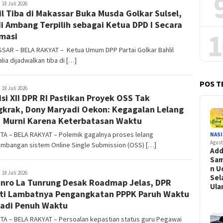
elarakyat
18 Juli 2026
il Tiba di Makassar Buka Musda Golkar Sulsel,
di Ambang Terpilih sebagai Ketua DPD I Secara
1
masi
SAR – BELA RAKYAT – Ketua Umum DPP Partai Golkar Bahlil
lia dijadwalkan tiba di […]
POS T
elarakyat
18 Juli 2026
si XII DPR RI Pastikan Proyek OSS Tak
krak, Dony Maryadi Oekon: Kegagalan Lelang
 Murni Karena Keterbatasan Waktu
TA – BELA RAKYAT – Polemik gagalnya proses lelang
NAS
Agust
mbangan sistem Online Single Submission (OSS) […]
Add
Sam
n U
elarakyat
18 Juli 2026
Sel
inro La Tunrung Desak Roadmap Jelas, DPR
Ul
ti Lambatnya Pengangkatan PPPK Paruh Waktu
adi Penuh Waktu
TA – BELA RAKYAT – Persoalan kepastian status guru Pegawai