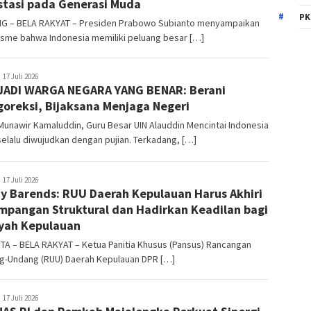
stasi pada Generasi Muda
PK
G – BELA RAKYAT – Presiden Prabowo Subianto menyampaikan
isme bahwa Indonesia memiliki peluang besar […]
elarakyat
17 Juli 2026
ADI WARGA NEGARA YANG BENAR: Berani
oreksi, Bijaksana Menjaga Negeri
Munawir Kamaluddin, Guru Besar UIN Alauddin Mencintai Indonesia
selalu diwujudkan dengan pujian. Terkadang, […]
elarakyat
17 Juli 2026
y Barends: RUU Daerah Kepulauan Harus Akhiri
mpangan Struktural dan Hadirkan Keadilan bagi
yah Kepulauan
TA – BELA RAKYAT – Ketua Panitia Khusus (Pansus) Rancangan
g-Undang (RUU) Daerah Kepulauan DPR […]
elarakyat
17 Juli 2026