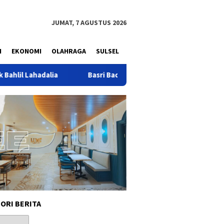
JUMAT, 7 AGUSTUS 2026
N
EKONOMI
OLAHRAGA
SULSEL
a
Basri Baco Ajak Ormas Hasta Karya Golkar Perkuat Konso
ORI BERITA
i