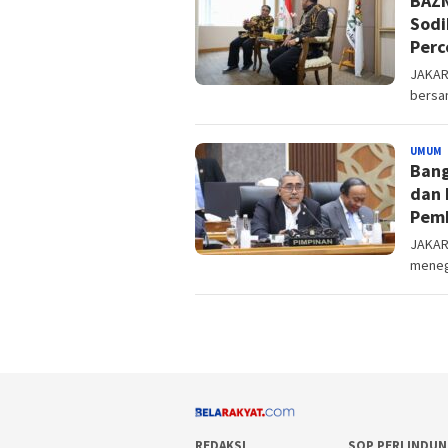
BAZN
Sodi
Perc
JAKART
bersa
UMUM
B
Bang
dan 
Pem
JAKAR
menega
REDAKSI
SOP PERLINDU