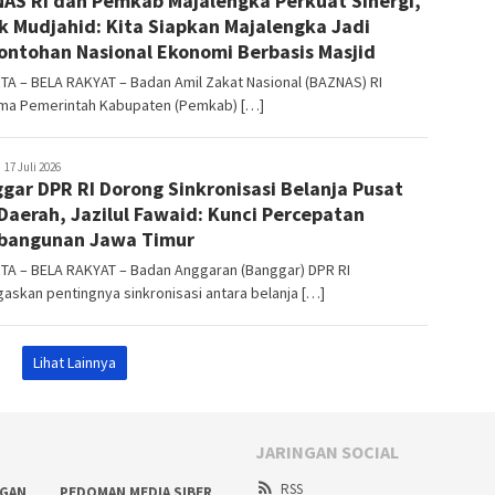
AS RI dan Pemkab Majalengka Perkuat Sinergi,
k Mudjahid: Kita Siapkan Majalengka Jadi
ontohan Nasional Ekonomi Berbasis Masjid
A – BELA RAKYAT – Badan Amil Zakat Nasional (BAZNAS) RI
ma Pemerintah Kabupaten (Pemkab) […]
elarakyat
17 Juli 2026
gar DPR RI Dorong Sinkronisasi Belanja Pusat
Daerah, Jazilul Fawaid: Kunci Percepatan
bangunan Jawa Timur
TA – BELA RAKYAT – Badan Anggaran (Banggar) DPR RI
skan pentingnya sinkronisasi antara belanja […]
Lihat Lainnya
JARINGAN SOCIAL
RSS
NGAN
PEDOMAN MEDIA SIBER