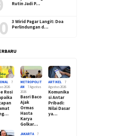
9
Rutin Jadi P…
0
3 Wirid Pagar Langit: Doa
Perlindungan d…
ERBARU
IONAL
7
METROPOLIT
ARTIKEL
7
us 2026
AN
7 Agustus
Agustus 2026
e Rosi
Komunika
2026
Basri Baco
paika
si Antar
Ajak
capan
Pribadi:
Ormas
amat
Nilai Dasar
Hasta
ang…
ya…
Karya
Golkar…
JAKARTA
7