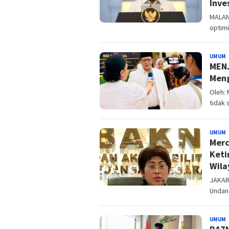
Inve
MALAN
optim
UMUM
B
MENJ
Meng
Oleh: 
tidak 
UMUM
B
Merc
Keti
Wila
JAKAR
Undan
UMUM
B