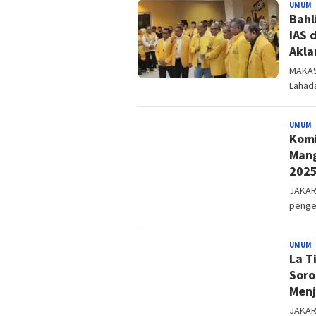
UMUM
B
Bahl
IAS 
Akla
MAKAS
Lahada
UMUM
B
Komi
Mang
2025
JAKAR
penge
UMUM
B
La T
Soro
Menj
JAKAR