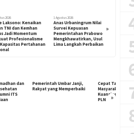
tus 2026
28 Juli 2026
28 Juli 2026
 Urbaningrum Nilai
Kami Tidak Lupa! Mercy
Yan Per
»
vei Kepuasan
Barends: Kudatuli Adalah
Pelaku K
erintahan Prabowo
Serangan terhadap
Pidana, 
gkhawatirkan, Usul
Demokrasi, Hukum, dan
Dideport
a Langkah Perbaikan
Kemanusiaan
rintah Umbar Janji,
Cepat Tanggap Keluhan
PLN Sa
at yang Memperbaiki
Masyarakat, Ketua Gerindra
Teban
Kuansing Apresiasi Kinerja
Warga 
»
PLN
Kompen