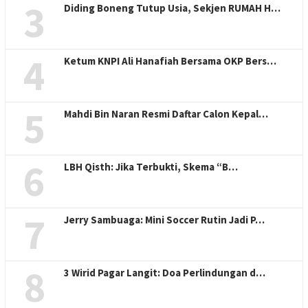
3
Diding Boneng Tutup Usia, Sekjen RUMAH H…
4
Ketum KNPI Ali Hanafiah Bersama OKP Bers…
5
Mahdi Bin Naran Resmi Daftar Calon Kepal…
6
LBH Qisth: Jika Terbukti, Skema “B…
7
Jerry Sambuaga: Mini Soccer Rutin Jadi P…
8
3 Wirid Pagar Langit: Doa Perlindungan d…