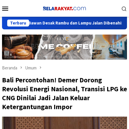
Loncat
Menu
ke
Mobile
konten
rga Bawan Desak Rambu dan Lampu Jalan Dibenahi: Jangan Tunggu
Terbaru
Beranda
Umum
Bali Percontohan! Demer Dorong
Revolusi Energi Nasional, Transisi LPG ke
CNG Dinilai Jadi Jalan Keluar
Ketergantungan Impor