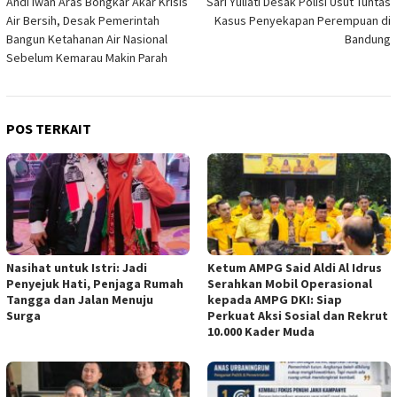
Andi Iwan Aras Bongkar Akar Krisis
Sari Yuliati Desak Polisi Usut Tuntas
pos
Air Bersih, Desak Pemerintah
Kasus Penyekapan Perempuan di
Bangun Ketahanan Air Nasional
Bandung
Sebelum Kemarau Makin Parah
POS TERKAIT
Nasihat untuk Istri: Jadi
Ketum AMPG Said Aldi Al Idrus
Penyejuk Hati, Penjaga Rumah
Serahkan Mobil Operasional
Tangga dan Jalan Menuju
kepada AMPG DKI: Siap
Surga
Perkuat Aksi Sosial dan Rekrut
10.000 Kader Muda