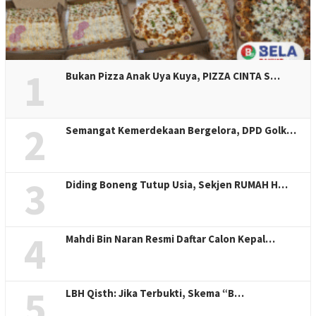
1
Bukan Pizza Anak Uya Kuya, PIZZA CINTA S…
2
Semangat Kemerdekaan Bergelora, DPD Golk…
3
Diding Boneng Tutup Usia, Sekjen RUMAH H…
4
Mahdi Bin Naran Resmi Daftar Calon Kepal…
5
LBH Qisth: Jika Terbukti, Skema “B…