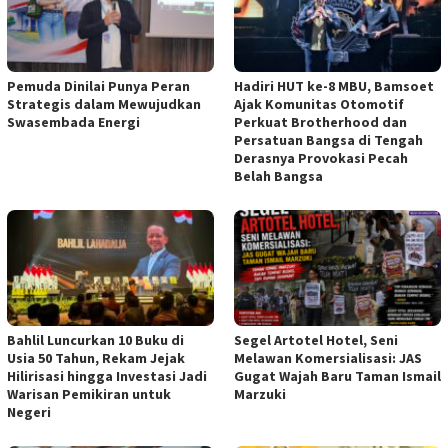
Pemuda Dinilai Punya Peran
Hadiri HUT ke-8 MBU, Bamsoet
Strategis dalam Mewujudkan
Ajak Komunitas Otomotif
Swasembada Energi
Perkuat Brotherhood dan
Persatuan Bangsa di Tengah
Derasnya Provokasi Pecah
Belah Bangsa
Bahlil Luncurkan 10 Buku di
Segel Artotel Hotel, Seni
Usia 50 Tahun, Rekam Jejak
Melawan Komersialisasi: JAS
Hilirisasi hingga Investasi Jadi
Gugat Wajah Baru Taman Ismail
Warisan Pemikiran untuk
Marzuki
Negeri