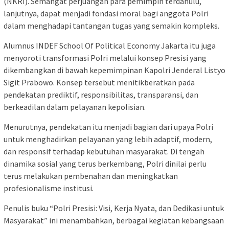
(NKRI). Semangat perjuangan para pemimpin terdahulu,
lanjutnya, dapat menjadi fondasi moral bagi anggota Polri
dalam menghadapi tantangan tugas yang semakin kompleks.
Alumnus INDEF School Of Political Economy Jakarta itu juga
menyoroti transformasi Polri melalui konsep Presisi yang
dikembangkan di bawah kepemimpinan Kapolri Jenderal Listyo
Sigit Prabowo. Konsep tersebut menitikberatkan pada
pendekatan prediktif, responsibilitas, transparansi, dan
berkeadilan dalam pelayanan kepolisian.
Menurutnya, pendekatan itu menjadi bagian dari upaya Polri
untuk menghadirkan pelayanan yang lebih adaptif, modern,
dan responsif terhadap kebutuhan masyarakat. Di tengah
dinamika sosial yang terus berkembang, Polri dinilai perlu
terus melakukan pembenahan dan meningkatkan
profesionalisme institusi.
Penulis buku “Polri Presisi: Visi, Kerja Nyata, dan Dedikasi untuk
Masyarakat” ini menambahkan, berbagai kegiatan kebangsaan