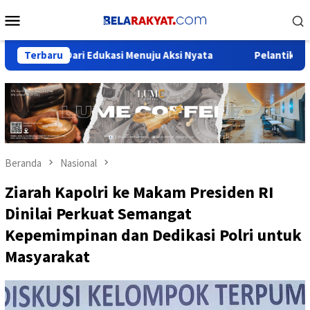
Loncat
Menu
ke
Mobile
konten
 Dari Edukasi Menuju Aksi Nyata
Terbaru
Pelantikan Orsat ICMI d
Beranda
Nasional
Ziarah Kapolri ke Makam Presiden RI
Dinilai Perkuat Semangat
Kepemimpinan dan Dedikasi Polri untuk
Masyarakat