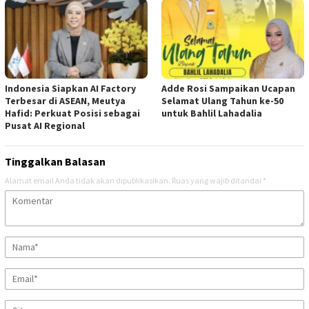
Indonesia Siapkan AI Factory
Adde Rosi Sampaikan Ucapan
Terbesar di ASEAN, Meutya
Selamat Ulang Tahun ke-50
Hafid: Perkuat Posisi sebagai
untuk Bahlil Lahadalia
Pusat AI Regional
Tinggalkan Balasan
Alamat email Anda tidak akan dipublikasikan.
Ruas yang wajib ditandai
*