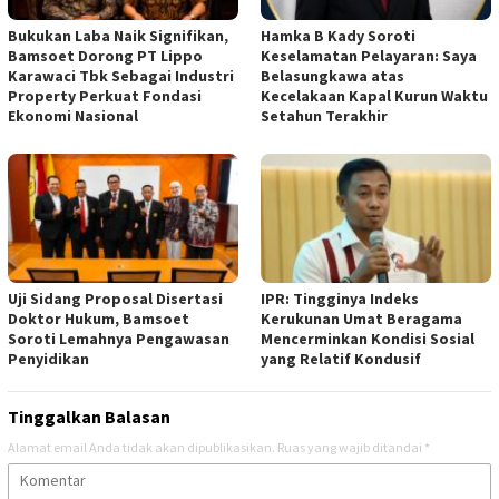
Bukukan Laba Naik Signifikan,
Hamka B Kady Soroti
Bamsoet Dorong PT Lippo
Keselamatan Pelayaran: Saya
Karawaci Tbk Sebagai Industri
Belasungkawa atas
Property Perkuat Fondasi
Kecelakaan Kapal Kurun Waktu
Ekonomi Nasional
Setahun Terakhir
Uji Sidang Proposal Disertasi
IPR: Tingginya Indeks
Doktor Hukum, Bamsoet
Kerukunan Umat Beragama
Soroti Lemahnya Pengawasan
Mencerminkan Kondisi Sosial
Penyidikan
yang Relatif Kondusif
Tinggalkan Balasan
Alamat email Anda tidak akan dipublikasikan.
Ruas yang wajib ditandai
*