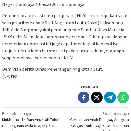
Negeri Surabaya (Unesa) 2021 di Surabaya.
Pemberian apresiasi oleh pimpinan TNI AL ini merupakan salah
satu prioritas Kepala Staf Angkatan Laut (Kasal) Laksamana
TNI Yudo Margono yakni pembangunan Sumber Daya Manusia
(SDM) TNI AL melalui pembinaan personel. Diharapkan dengan
pemberiaan apresiasi ini juga dapat meningkatkan motivasi
prajurit untuk lebih berprestasi pada semua cabang olahraga
yang membawa harum nama TNI AL.
Demikian berita Dinas Penerangan Angkatan Laut.
(CP/red)
SEBARKAN
Navigasi
Pos sebelumnya
Pos berikutnya
Mukhtaruddin Raih Anugrah Tokoh
Cerdaskan Anak Bangsa, Anggota
pos
Pejuang Pancasila di Ajang KNPI
Satgas Yonif 144/JY Gadik IPA Dan