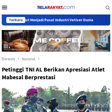
Loncat
Menu
ke
Mobile
konten
Garut Menjadi Pusat Industri Vetiver Dunia
Terbaru
Sekjen Pemud
Beranda
Nasional
Petinggi TNI AL Berikan Apresiasi Atlet
Mabesal Berprestasi