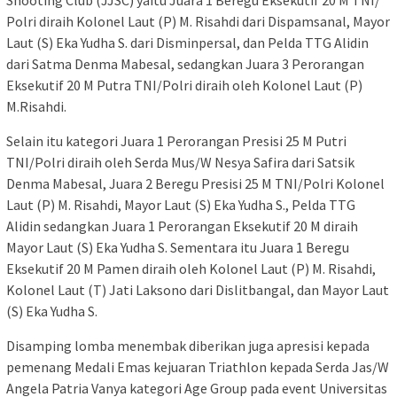
Shooting Club (JJSC) yaitu Juara 1 Beregu Eksekutif 20 M TNI/
Polri diraih Kolonel Laut (P) M. Risahdi dari Dispamsanal, Mayor
Laut (S) Eka Yudha S. dari Disminpersal, dan Pelda TTG Alidin
dari Satma Denma Mabesal, sedangkan Juara 3 Perorangan
Eksekutif 20 M Putra TNI/Polri diraih oleh Kolonel Laut (P)
M.Risahdi.
Selain itu kategori Juara 1 Perorangan Presisi 25 M Putri
TNI/Polri diraih oleh Serda Mus/W Nesya Safira dari Satsik
Denma Mabesal, Juara 2 Beregu Presisi 25 M TNI/Polri Kolonel
Laut (P) M. Risahdi, Mayor Laut (S) Eka Yudha S., Pelda TTG
Alidin sedangkan Juara 1 Perorangan Eksekutif 20 M diraih
Mayor Laut (S) Eka Yudha S. Sementara itu Juara 1 Beregu
Eksekutif 20 M Pamen diraih oleh Kolonel Laut (P) M. Risahdi,
Kolonel Laut (T) Jati Laksono dari Dislitbangal, dan Mayor Laut
(S) Eka Yudha S.
Disamping lomba menembak diberikan juga apresisi kepada
pemenang Medali Emas kejuaran Triathlon kepada Serda Jas/W
Angela Patria Vanya kategori Age Group pada event Universitas