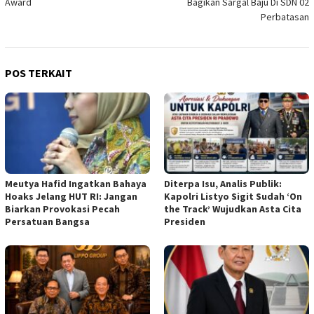
Award
Bagikan Sargal Baju Di SDN 02
Perbatasan
POS TERKAIT
Meutya Hafid Ingatkan Bahaya
Diterpa Isu, Analis Publik:
Hoaks Jelang HUT RI: Jangan
Kapolri Listyo Sigit Sudah ‘On
Biarkan Provokasi Pecah
the Track’ Wujudkan Asta Cita
Persatuan Bangsa
Presiden