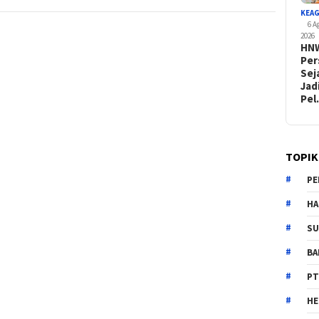
KEA
6 A
2026
HN
Per
Sej
Jad
Pe
TOPIK
PE
HA
SU
B
PT
H