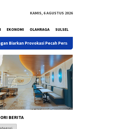
KAMIS, 6 AGUSTUS 2026
N
EKONOMI
OLAHRAGA
SULSEL
 Provokasi Pecah Persatuan Bangsa
Rieke Diah Pitaloka:
ORI BERITA
i