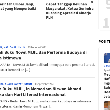
»
rintah Umbar Janji,
Cepat Tanggap Keluhan
PLN Sa
at yang Memperbaiki
Masyarakat, Ketua Gerindra
Teban
Kuansing Apresiasi Kinerja
Warga 
1
PLN
Kompen
POS T
AN
,
NASIONAL
,
UMUM
Biro
15 Februari 2024
h Buku Novel MIJIL dan Performa Budaya di
Jatim
a Istimewa
ARTA – Novel MIJIL kembali hadir menyapa para pecinta literasi.
NAS
ni MIJIL kembali ke […]
Agust
Me
Haf
Ing
NAL
,
SUARA RAKYAT
,
UMUM
Biro
8 September 2023
Bah
h Buku MIJIL, In Memoriam Nirwan Ahmad
Jatim
Hoa
ka dan Hari Literasi Internasional
Jel
NG – Bedah buku MIJIL upaya hilirisasi kebudayaan Indonesia
i Literasi dan In Memoriam Nirwan […]