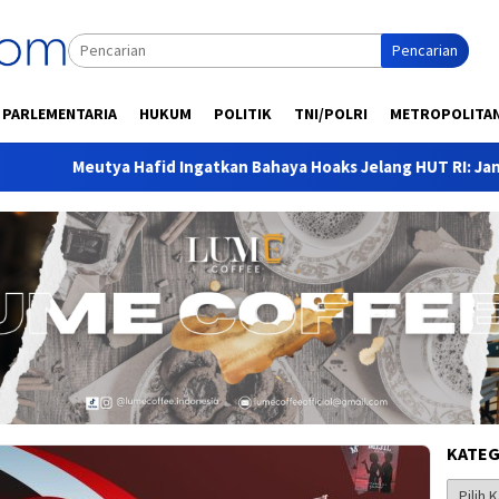
Pencarian
PARLEMENTARIA
HUKUM
POLITIK
TNI/POLRI
METROPOLITA
tya Hafid Ingatkan Bahaya Hoaks Jelang HUT RI: Jangan Biarkan
KATEG
Kategor