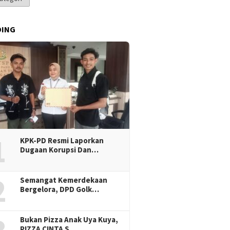
DING
1
KPK-PD Resmi Laporkan
Dugaan Korupsi Dan…
2
Semangat Kemerdekaan
Bergelora, DPD Golk…
Bukan Pizza Anak Uya Kuya,
PIZZA CINTA S…