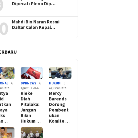
9
Dipecat: Pleno Dip…
pudi Diduga Asal
Tambal Sulam Jalan di PUPR
Tim PKM
g Pohon, Rampas Aset
Wilayah 1 Bogor Asal-asalan,
Pengua
Tanpa Beri
Warga Keluhkan PUPR Hanya
Pangan 
0
Mahdi Bin Naran Resmi
sasi Ganti Rugi
Cari Muka
Pencapa
Daftar Calon Kepal…
Hunger)
ERBARU
IONAL
6
DPRNEWS
6
HUKUM
6
us 2026
Agustus 2026
Agustus 2026
utya
Rieke
Mercy
id
Diah
Barends
atkan
Pitaloka:
Dorong
aya
Jangan
Pembent
ks
Bikin
ukan
an…
Hukum …
Komite …