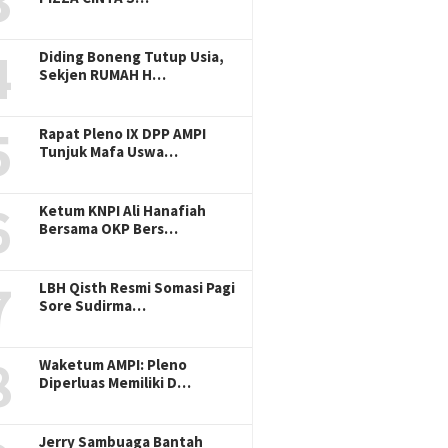
3
4
Diding Boneng Tutup Usia,
Sekjen RUMAH H…
5
Rapat Pleno IX DPP AMPI
Tunjuk Mafa Uswa…
6
Ketum KNPI Ali Hanafiah
Bersama OKP Bers…
7
LBH Qisth Resmi Somasi Pagi
Sore Sudirma…
8
Waketum AMPI: Pleno
Diperluas Memiliki D…
Jerry Sambuaga Bantah