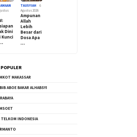
GAMAAN
TAUSYIAH
6
gustus
Agustus 2026
Ampunan
W:
Allah
siapan
Lebih
ak Dini
Besar dari
i Kunci
Dosa Apa
l…
…
 POPULER
MKOT MAKASSAR
BIB ABOE BAKAR ALHABSYI
RABAYA
AMSOET
 TELKOM INDONESIA
ERMANTO