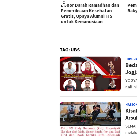
«
iri Peresmian Kantor
Donor Darah Ramadhan dan
Peme
um Aldwin Rahadian &
Pemeriksaan Kesehatan
Raky
tners, Bamsoet Dorong
Gratis, Upaya Alumni ITS
vokat Tetap Independen
untuk Kemanusiaan
Tengah Tekanan Politik
 Publik
TAG:
UBS
HIBUR
Beda
Jogj
YOGYAK
Kali i
NASIO
Kisa
Arsu
SEMARA
melalu