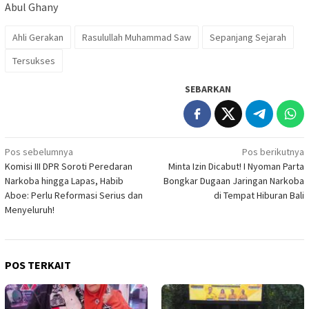
Abul Ghany
Ahli Gerakan
Rasulullah Muhammad Saw
Sepanjang Sejarah
Tersukses
SEBARKAN
Navigasi
Pos sebelumnya
Pos berikutnya
Komisi III DPR Soroti Peredaran
Minta Izin Dicabut! I Nyoman Parta
pos
Narkoba hingga Lapas, Habib
Bongkar Dugaan Jaringan Narkoba
Aboe: Perlu Reformasi Serius dan
di Tempat Hiburan Bali
Menyeluruh!
POS TERKAIT