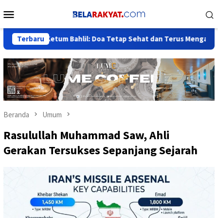
Loncat
Menu
ke
Mobile
konten
 Ketum Bahlil: Doa Tetap Sehat dan Terus Mengabdi untuk Nege
Terbaru
Beranda
Umum
Rasulullah Muhammad Saw, Ahli
Gerakan Tersukses Sepanjang Sejarah