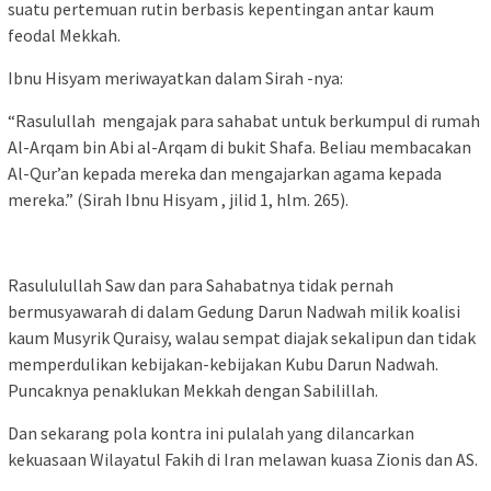
suatu pertemuan rutin berbasis kepentingan antar kaum
feodal Mekkah.
Ibnu Hisyam meriwayatkan dalam Sirah -nya:
“Rasulullah mengajak para sahabat untuk berkumpul di rumah
Al-Arqam bin Abi al-Arqam di bukit Shafa. Beliau membacakan
Al-Qur’an kepada mereka dan mengajarkan agama kepada
mereka.” (Sirah Ibnu Hisyam , jilid 1, hlm. 265).
Rasululullah Saw dan para Sahabatnya tidak pernah
bermusyawarah di dalam Gedung Darun Nadwah milik koalisi
kaum Musyrik Quraisy, walau sempat diajak sekalipun dan tidak
memperdulikan kebijakan-kebijakan Kubu Darun Nadwah.
Puncaknya penaklukan Mekkah dengan Sabilillah.
Dan sekarang pola kontra ini pulalah yang dilancarkan
kekuasaan Wilayatul Fakih di Iran melawan kuasa Zionis dan AS.