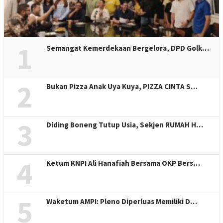
1
Semangat Kemerdekaan Bergelora, DPD Golk…
2
Bukan Pizza Anak Uya Kuya, PIZZA CINTA S…
3
Diding Boneng Tutup Usia, Sekjen RUMAH H…
4
Ketum KNPI Ali Hanafiah Bersama OKP Bers…
5
Waketum AMPI: Pleno Diperluas Memiliki D…