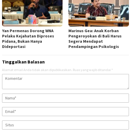
Yan Permenas Dorong WNA
Marinus Gea: Anak Korban
Pelaku Kejahatan Diproses
Pengeroyokan di Bali Harus
Pidana, Bukan Hanya
Segera Mendapat
Dideportasi
Pendampingan Psikologis
Tinggalkan Balasan
Alamat email Anda tidak akan dipublikasikan.
Ruas yang wajib ditandai
*