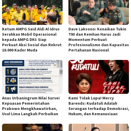
Ketum AMPG Said Aldi Al Idrus
Dave Laksono: Kenaikan Tukin
Serahkan Mobil Operasional
TNI dan Kemhan Harus Jadi
kepada AMPG DKI: Siap
Momentum Perkuat
Perkuat Aksi Sosial dan Rekrut
Profesionalisme dan Kapasitas
10.000 Kader Muda
Pertahanan Nasional
Anas Urbaningrum Nilai Survei
Kami Tidak Lupa! Mercy
Kepuasan Pemerintahan
Barends: Kudatuli Adalah
Prabowo Mengkhawatirkan,
Serangan terhadap Demokrasi,
Usul Lima Langkah Perbaikan
Hukum, dan Kemanusiaan