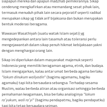
siapapun mereka dan apapun madzhab pemikirannya. Sikap
cenderung mengkafirkan atau memandang sesat pihak lain,
termasuk menuduh pihak lain secara pejoratif seperti radikal
merupakan sikap yg tidak arif bijaksana dan bukan merupakan
bentuk moderasi beragama.
Wawasan Wasathiyah (suatu watak Islam sejati) yg
mengedepankan antara lain tasamuh atau toleransi perlu
mengejawantah dalam sikap penuh hikmat kebijaksaan yakni
dengan menghargai orang lain.
Sikap ini diperlukan dalam masyarakat majemuk seperti
Indonesia yang memiliki keragaman agama, etnik, dan budaya.
Islam mengajarkan, kalau antar umat berbeda agama berlaku
”lakum dinukum waliyadin”
(bagimu agamamu, bagiku
agamaku) tapi kita bersaudara sebangsa. Terhadap sesama
Muslim, walau berbeda aliran atau organisasi sehingga berbeda
pemahaman keagamaan, bisa berlaku analoginya
”lakum
ra’yukum, wali ra’yi”
(bagimu pendapatmu, bagiku pendapatku)
tapi kita tetap bersaudara seiman.