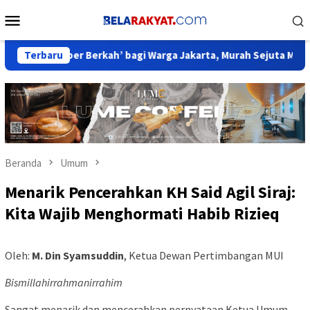
Loncat
Menu
ke
Mobile
konten
Sumber Berkah’ bagi Warga Jakarta, Murah Sejuta Manfaat
Terbaru
Beranda
Umum
Menarik Pencerahkan KH Said Agil Siraj:
Kita Wajib Menghormati Habib Rizieq
Oleh:
M. Din Syamsuddin
, Ketua Dewan Pertimbangan MUI
Bismillahirrahmanirrahim
Sangat menarik dan mencerahkan pernyataan Ketua Umum