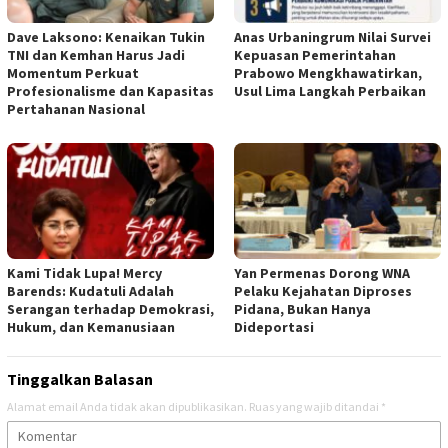
Dave Laksono: Kenaikan Tukin
Anas Urbaningrum Nilai Survei
TNI dan Kemhan Harus Jadi
Kepuasan Pemerintahan
Momentum Perkuat
Prabowo Mengkhawatirkan,
Profesionalisme dan Kapasitas
Usul Lima Langkah Perbaikan
Pertahanan Nasional
Kami Tidak Lupa! Mercy
Yan Permenas Dorong WNA
Barends: Kudatuli Adalah
Pelaku Kejahatan Diproses
Serangan terhadap Demokrasi,
Pidana, Bukan Hanya
Hukum, dan Kemanusiaan
Dideportasi
Tinggalkan Balasan
Alamat email Anda tidak akan dipublikasikan.
Ruas yang wajib ditandai
*