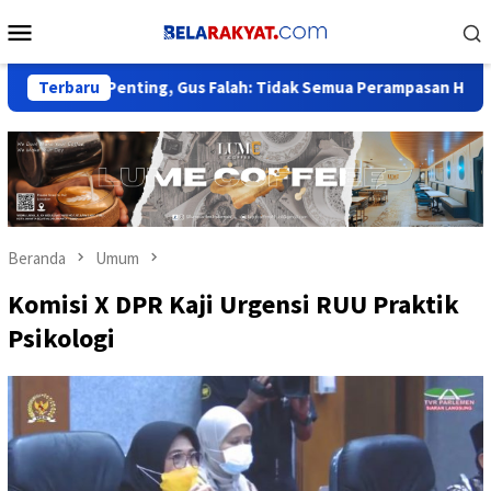
Loncat
Menu
ke
Mobile
konten
ak Penting, Gus Falah: Tidak Semua Perampasan Harus Tunggu 
Terbaru
Beranda
Umum
Komisi X DPR Kaji Urgensi RUU Praktik
Psikologi