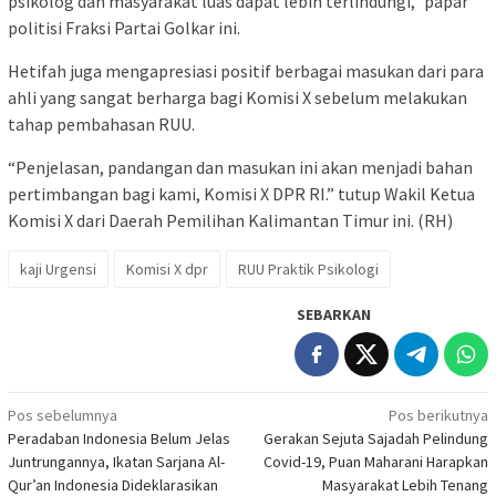
psikolog dan masyarakat luas dapat lebih terlindungi,” papar
politisi Fraksi Partai Golkar ini.
Hetifah juga mengapresiasi positif berbagai masukan dari para
ahli yang sangat berharga bagi Komisi X sebelum melakukan
tahap pembahasan RUU.
“Penjelasan, pandangan dan masukan ini akan menjadi bahan
pertimbangan bagi kami, Komisi X DPR RI.” tutup Wakil Ketua
Komisi X dari Daerah Pemilihan Kalimantan Timur ini. (RH)
kaji Urgensi
Komisi X dpr
RUU Praktik Psikologi
SEBARKAN
Navigasi
Pos sebelumnya
Pos berikutnya
Peradaban Indonesia Belum Jelas
Gerakan Sejuta Sajadah Pelindung
pos
Juntrungannya, Ikatan Sarjana Al-
Covid-19, Puan Maharani Harapkan
Qur’an Indonesia Dideklarasikan
Masyarakat Lebih Tenang