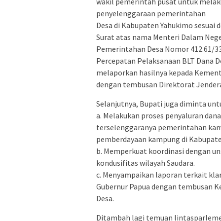
wakil pemerintah pusat untuk mela
penyelenggaraan pemerintahan
Desa di Kabupaten Yahukimo sesuai
Surat atas nama Menteri Dalam Neger
Pemerintahan Desa Nomor 412.61/338
Percepatan Pelaksanaan BLT Dana De
melaporkan hasilnya kepada Kemente
dengan tembusan Direktorat Jender
Selanjutnya, Bupati juga diminta un
a. Melakukan proses penyaluran dana
terselenggaranya pemerintahan ka
pemberdayaan kampung di Kabupate
b. Memperkuat koordinasi dengan u
kondusifitas wilayah Saudara.
c. Menyampaikan laporan terkait klar
Gubernur Papua dengan tembusan Ke
Desa.
Ditambah lagi temuan lintasparlem