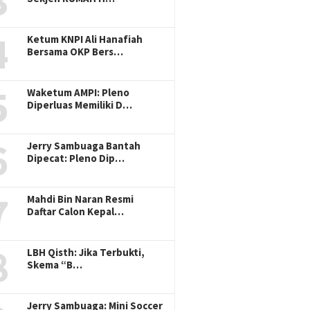
3
4
Ketum KNPI Ali Hanafiah
Bersama OKP Bers…
5
Waketum AMPI: Pleno
Diperluas Memiliki D…
6
Jerry Sambuaga Bantah
Dipecat: Pleno Dip…
7
Mahdi Bin Naran Resmi
Daftar Calon Kepal…
8
LBH Qisth: Jika Terbukti,
Skema “B…
Jerry Sambuaga: Mini Soccer