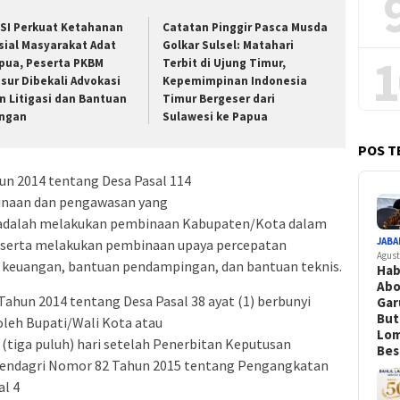
SI Perkuat Ketahanan
Catatan Pinggir Pasca Musda
sial Masyarakat Adat
Golkar Sulsel: Matahari
1
pua, Peserta PKBM
Terbit di Ujung Timur,
sur Dibekali Advokasi
Kepemimpinan Indonesia
n Litigasi dan Bantuan
Timur Bergeser dari
ngan
Sulawesi ke Papua
POS T
 2014 tentang Desa Pasal 114
inaan dan pengawasan yang
i adalah melakukan pembinaan Kabupaten/Kota dalam
JABA
a serta melakukan pembinaan upaya percepatan
Agust
keuangan, bantuan pendampingan, dan bantuan teknis.
Hab
Abo
un 2014 tentang Desa Pasal 38 ayat (1) berbunyi
Gar
Bu
 oleh Bupati/Wali Kota atau
Lo
 (tiga puluh) hari setelah Penerbitan Keputusan
Bes
rmendagri Nomor 82 Tahun 2015 tentang Pengangkatan
l 4