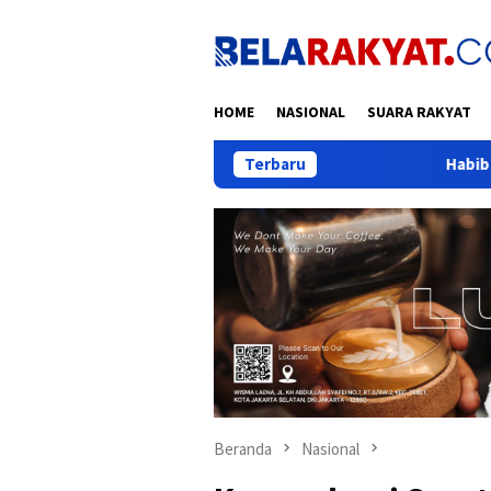
Loncat
ke
konten
HOME
NASIONAL
SUARA RAKYAT
Terbaru
Habib Aboe: Garut Butuh L
Beranda
Nasional