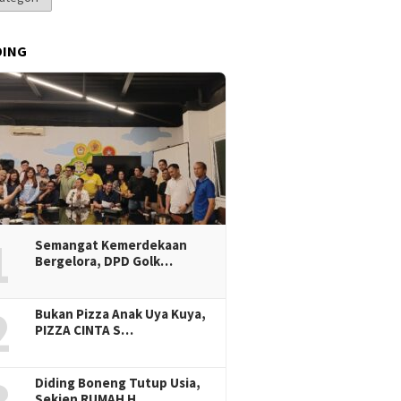
DING
1
Semangat Kemerdekaan
Bergelora, DPD Golk…
2
Bukan Pizza Anak Uya Kuya,
PIZZA CINTA S…
Diding Boneng Tutup Usia,
Sekjen RUMAH H…