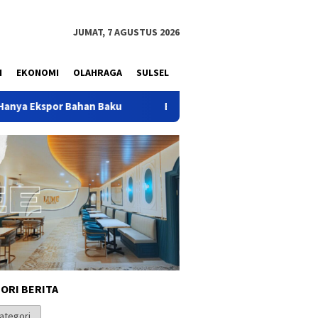
JUMAT, 7 AGUSTUS 2026
N
EKONOMI
OLAHRAGA
SULSEL
Baku
Basri Baco Ucapkan HBD ke-50 kepada Bahlil Lahadal
ORI BERITA
i