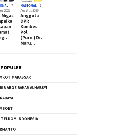
IONAL
7
NASIONAL
7
us 2026
Agustus 2026
 Migas
Anggota
paika
DPR
capan
Kombes
amat
Pol.
ang…
(Purn.) Dr.
Maru…
 POPULER
MKOT MAKASSAR
BIB ABOE BAKAR ALHABSYI
RABAYA
AMSOET
 TELKOM INDONESIA
ERMANTO