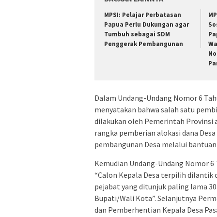
MPSI: Pelajar Perbatasan
MP
Papua Perlu Dukungan agar
So
Tumbuh sebagai SDM
Pa
Penggerak Pembangunan
Wa
No
Pa
Dalam Undang-Undang Nomor 6 Tahun
menyatakan bahwa salah satu pemb
dilakukan oleh Pemerintah Provins
rangka pemberian alokasi dana Des
pembangunan Desa melalui bantuan 
Kemudian Undang-Undang Nomor 6 Tah
“Calon Kepala Desa terpilih dilantik
pejabat yang ditunjuk paling lama 30
Bupati/Wali Kota”. Selanjutnya Pe
dan Pemberhentian Kepala Desa Pasa