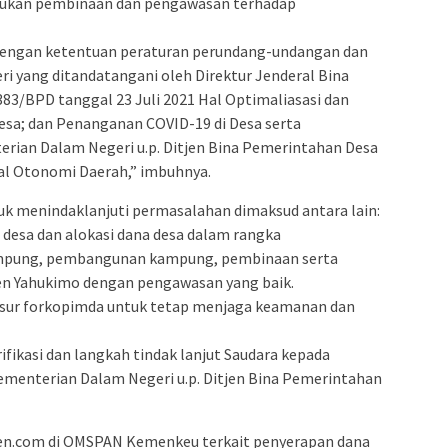
kukan pembinaan dan pengawasan terhadap
 dengan ketentuan peraturan perundang-undangan dan
i yang ditandatangani oleh Direktur Jenderal Bina
3/BPD tanggal 23 Juli 2021 Hal Optimaliasasi dan
sa; dan Penanganan COVID-19 di Desa serta
rian Dalam Negeri u.p. Ditjen Bina Pemerintahan Desa
al Otonomi Daerah,” imbuhnya.
tuk menindaklanjuti permasalahan dimaksud antara lain:
 desa dan alokasi dana desa dalam rangka
mpung, pembangunan kampung, pembinaan serta
n Yahukimo dengan pengawasan yang baik.
nsur forkopimda untuk tetap menjaga keamanan dan
ifikasi dan langkah tindak lanjut Saudara kepada
menterian Dalam Negeri u.p. Ditjen Bina Pemerintahan
en.com di OMSPAN Kemenkeu terkait penyerapan dana