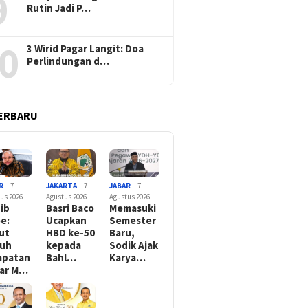
9
Rutin Jadi P…
0
3 Wirid Pagar Langit: Doa
Perlindungan d…
ERBARU
R
7
JAKARTA
7
JABAR
7
us 2026
Agustus 2026
Agustus 2026
ib
Basri Baco
Memasuki
e:
Ucapkan
Semester
ut
HBD ke-50
Baru,
tuh
kepada
Sodik Ajak
mpatan
Bahl…
Karya…
ar M…