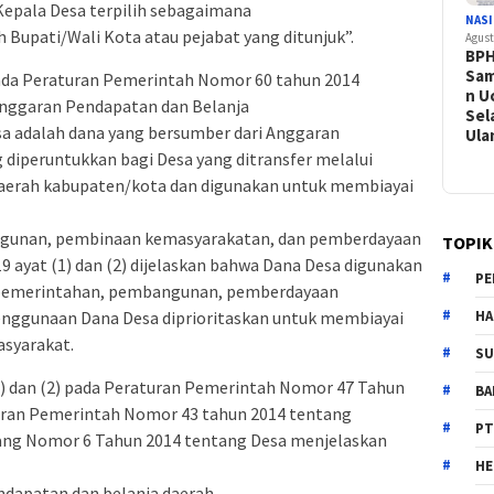
 Kepala Desa terpilih sebagaimana
NAS
h Bupati/Wali Kota atau pejabat yang ditunjuk”.
Agust
BPH
Sam
pada Peraturan Pemerintah Nomor 60 tahun 2014
n U
Anggaran Pendapatan dan Belanja
Sel
a adalah dana yang bersumber dari Anggaran
Ul
diperuntukkan bagi Desa yang ditransfer melalui
aerah kabupaten/kota dan digunakan untuk membiayai
gunan, pembinaan kemasyarakatan, dan pemberdayaan
TOPIK
9 ayat (1) dan (2) dijelaskan bahwa Dana Desa digunakan
PE
pemerintahan, pembangunan, pemberdayaan
enggunaan Dana Desa diprioritaskan untuk membiayai
HA
syarakat.
SU
1) dan (2) pada Peraturan Pemerintah Nomor 47 Tahun
B
uran Pemerintah Nomor 43 tahun 2014 tentang
PT
ng Nomor 6 Tahun 2014 tentang Desa menjelaskan
H
dapatan dan belanja daerah