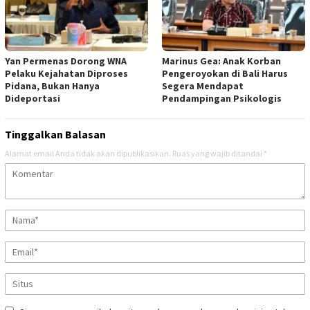
Yan Permenas Dorong WNA
Marinus Gea: Anak Korban
Pelaku Kejahatan Diproses
Pengeroyokan di Bali Harus
Pidana, Bukan Hanya
Segera Mendapat
Dideportasi
Pendampingan Psikologis
Tinggalkan Balasan
Alamat email Anda tidak akan dipublikasikan.
Ruas yang wajib ditandai
*