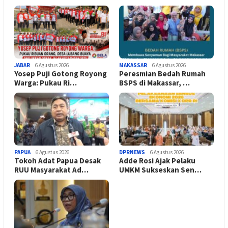
JABAR
6 Agustus 2026
MAKASSAR
6 Agustus 2026
Yosep Puji Gotong Royong
Peresmian Bedah Rumah
Warga: Pukau Ri…
BSPS di Makassar, …
PAPUA
6 Agustus 2026
DPRNEWS
6 Agustus 2026
Tokoh Adat Papua Desak
Adde Rosi Ajak Pelaku
RUU Masyarakat Ad…
UMKM Sukseskan Sen…