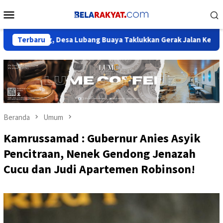
Loncat
Menu
ke
Mobile
konten
g, Desa Lubang Buaya Taklukkan Gerak Jalan Kecamatan Setu
Terbaru
Beranda
Umum
Kamrussamad : Gubernur Anies Asyik
Pencitraan, Nenek Gendong Jenazah
Cucu dan Judi Apartemen Robinson!