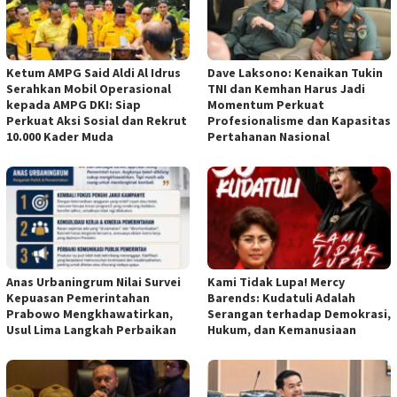
Ketum AMPG Said Aldi Al Idrus
Dave Laksono: Kenaikan Tukin
Serahkan Mobil Operasional
TNI dan Kemhan Harus Jadi
kepada AMPG DKI: Siap
Momentum Perkuat
Perkuat Aksi Sosial dan Rekrut
Profesionalisme dan Kapasitas
10.000 Kader Muda
Pertahanan Nasional
Anas Urbaningrum Nilai Survei
Kami Tidak Lupa! Mercy
Kepuasan Pemerintahan
Barends: Kudatuli Adalah
Prabowo Mengkhawatirkan,
Serangan terhadap Demokrasi,
Usul Lima Langkah Perbaikan
Hukum, dan Kemanusiaan