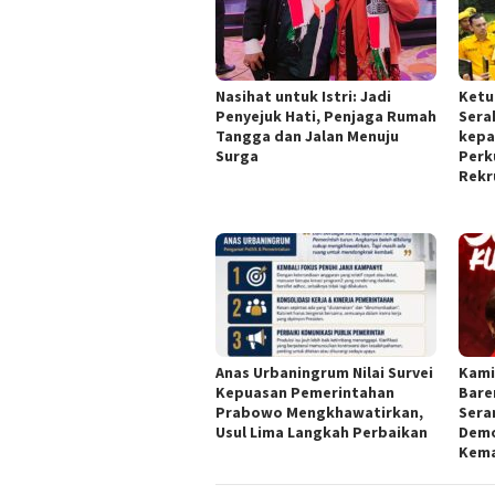
Nasihat untuk Istri: Jadi
Ketu
Penyejuk Hati, Penjaga Rumah
Sera
Tangga dan Jalan Menuju
kepa
Surga
Perk
Rekr
Anas Urbaningrum Nilai Survei
Kami
Kepuasan Pemerintahan
Bare
Prabowo Mengkhawatirkan,
Sera
Usul Lima Langkah Perbaikan
Demo
Kema