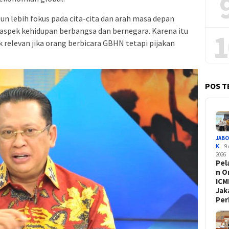
n lebih fokus pada cita-cita dan arah masa depan
aspek kehidupan berbangsa dan bernegara. Karena itu
1
k relevan jika orang berbicara GBHN tetapi pijakan
POS T
JAB
K
9
2026
Pel
n O
ICMI
Jak
Pe