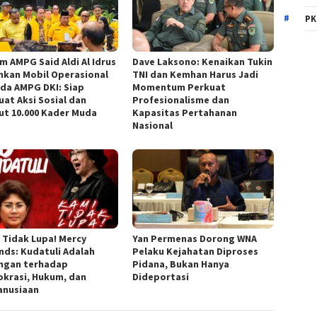
PK
m AMPG Said Aldi Al Idrus
Dave Laksono: Kenaikan Tukin
hkan Mobil Operasional
TNI dan Kemhan Harus Jadi
da AMPG DKI: Siap
Momentum Perkuat
uat Aksi Sosial dan
Profesionalisme dan
ut 10.000 Kader Muda
Kapasitas Pertahanan
Nasional
 Tidak Lupa! Mercy
Yan Permenas Dorong WNA
nds: Kudatuli Adalah
Pelaku Kejahatan Diproses
ngan terhadap
Pidana, Bukan Hanya
krasi, Hukum, dan
Dideportasi
nusiaan