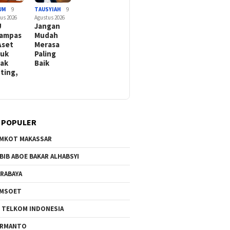
UM
9
TAUSYIAH
9
us 2026
Agustus 2026
U
Jangan
ampas
Mudah
Aset
Merasa
suk
Paling
ak
Baik
ting,
 POPULER
MKOT MAKASSAR
BIB ABOE BAKAR ALHABSYI
RABAYA
AMSOET
 TELKOM INDONESIA
ERMANTO