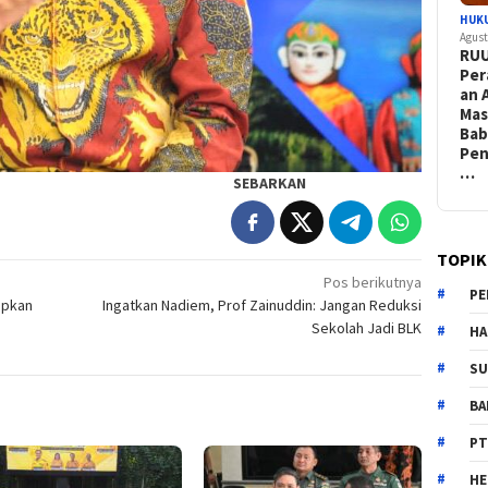
HUK
Agust
RU
Per
an 
Ma
Bab
Pen
…
SEBARKAN
TOPIK
Pos berikutnya
PE
apkan
Ingatkan Nadiem, Prof Zainuddin: Jangan Reduksi
Sekolah Jadi BLK
HA
SU
B
PT
H