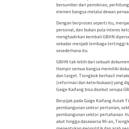
bersumber dari pemikiran, perhitun
elemen bangsa melalui dewan perwa
Dengan berproses seperti itu, menja
personal, dan bukan pula interes k
menghadirkan kembali GBHN dipers
sekadar menjadi lembaga tertinggi k
sesederhana itu.
GBHN tak lebih dari sebuah dokumen
Hampir semua bangsa memiliki dokum
dan target. Tiongkok berhasil mela
(reformasi dan keterbukaan) yang d
Gaige Kaifang bisa disebut serupa G
Berpijak pada Gaige Kaifang itulah 
pembangunan sektor pertanian, sekt
pembangunan sektor pertahanan. Has
akut hingga dasawarsa 90-an, Tiongk
menentukan geopolitik dan arah pe