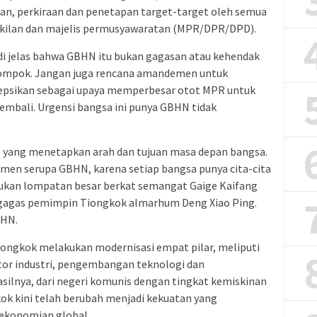
gan, perkiraan dan penetapan target-target oleh semua
kilan dan majelis permusyawaratan (MPR/DPR/DPD).
di jelas bahwa GBHN itu bukan gagasan atau kehendak
elompok. Jangan juga rencana amandemen untuk
epsikan sebagai upaya memperbesar otot MPR untuk
embali. Urgensi bangsa ini punya GBHN tidak
 yang menetapkan arah dan tujuan masa depan bangsa.
en serupa GBHN, karena setiap bangsa punya cita-cita
kukan lompatan besar berkat semangat Gaige Kaifang
igagas pemimpin Tiongkok almarhum Deng Xiao Ping.
BHN.
Tiongkok melakukan modernisasi empat pilar, meliputi
or industri, pengembangan teknologi dan
ilnya, dari negeri komunis dengan tingkat kemiskinan
ok kini telah berubah menjadi kekuatan yang
rekonomian global.