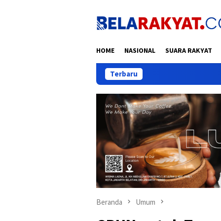
Loncat
ke
konten
HOME
NASIONAL
SUARA RAKYAT
Terbaru
Pelantika
Beranda
Umum