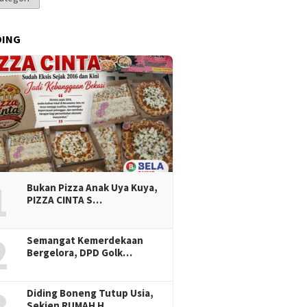
DING
1
Bukan Pizza Anak Uya Kuya,
PIZZA CINTA S…
2
Semangat Kemerdekaan
Bergelora, DPD Golk…
Diding Boneng Tutup Usia,
Sekjen RUMAH H…