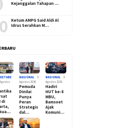
9
Kejanggalan Tahapan …
0
Ketum AMPG Said Aldi Al
Idrus Serahkan M…
ERBARU
ODETABE
NASIONAL
9
NASIONAL
9
 Agustus
Agustus 2026
Agustus 2026
Pemuda
Hadiri
antika
Dinilai
HUT ke-8
rsat
Punya
MBU,
 di
Peran
Bamsoet
arta,
Strategis
Ajak
rkua…
dal…
Komuni…