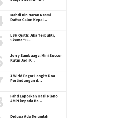
3
4
Mahdi Bin Naran Resmi
Daftar Calon Kepal…
5
LBH Qisth: Jika Terbukti,
Skema “B…
6
Jerry Sambuaga: Mini Soccer
Rutin Jadi P…
7
3 Wirid Pagar Langit: Doa
Perlindungan d…
8
Fahd Laporkan Hasil Pleno
AMPI kepada Ba…
Diduga Ada Sejumlah