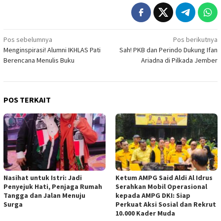
Navigasi
Pos sebelumnya
Pos berikutnya
Menginspirasi! Alumni IKHLAS Pati
Sah! PKB dan Perindo Dukung Ifan
pos
Berencana Menulis Buku
Ariadna di Pilkada Jember
POS TERKAIT
Nasihat untuk Istri: Jadi
Ketum AMPG Said Aldi Al Idrus
Penyejuk Hati, Penjaga Rumah
Serahkan Mobil Operasional
Tangga dan Jalan Menuju
kepada AMPG DKI: Siap
Surga
Perkuat Aksi Sosial dan Rekrut
10.000 Kader Muda