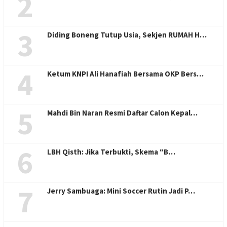
2
3
Diding Boneng Tutup Usia, Sekjen RUMAH H…
4
Ketum KNPI Ali Hanafiah Bersama OKP Bers…
5
Mahdi Bin Naran Resmi Daftar Calon Kepal…
6
LBH Qisth: Jika Terbukti, Skema “B…
7
Jerry Sambuaga: Mini Soccer Rutin Jadi P…