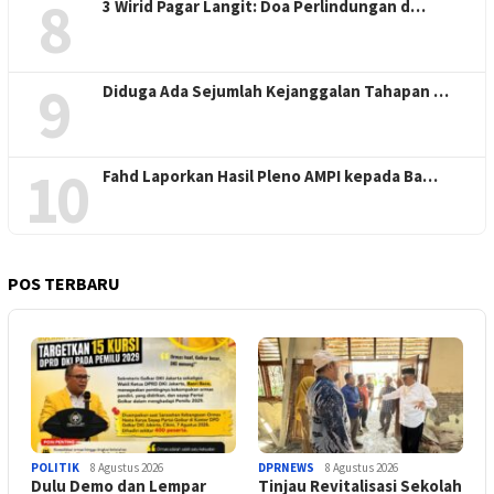
8
3 Wirid Pagar Langit: Doa Perlindungan d…
9
Diduga Ada Sejumlah Kejanggalan Tahapan …
10
Fahd Laporkan Hasil Pleno AMPI kepada Ba…
POS TERBARU
POLITIK
8 Agustus 2026
DPRNEWS
8 Agustus 2026
Dulu Demo dan Lempar
Tinjau Revitalisasi Sekolah