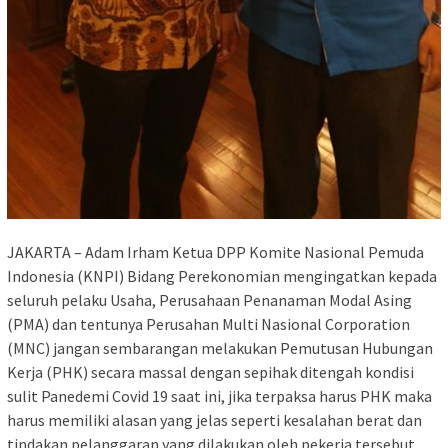
JAKARTA – Adam Irham Ketua DPP Komite Nasional Pemuda
Indonesia (KNPI) Bidang Perekonomian mengingatkan kepada
seluruh pelaku Usaha, Perusahaan Penanaman Modal Asing
(PMA) dan tentunya Perusahan Multi Nasional Corporation
(MNC) jangan sembarangan melakukan Pemutusan Hubungan
Kerja (PHK) secara massal dengan sepihak ditengah kondisi
sulit Panedemi Covid 19 saat ini, jika terpaksa harus PHK maka
harus memiliki alasan yang jelas seperti kesalahan berat dan
tindakan pelanggaran yang dilakukan oleh pekerja tersebut.