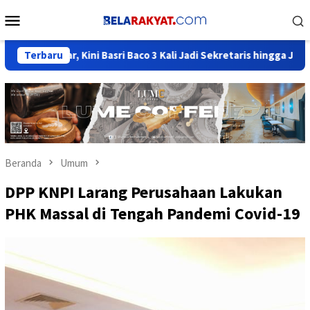
Loncat
Menu
ke
Mobile
konten
 Kini Basri Baco 3 Kali Jadi Sekretaris hingga Jadi Elite Beringi
Terbaru
Beranda
Umum
DPP KNPI Larang Perusahaan Lakukan
PHK Massal di Tengah Pandemi Covid-19