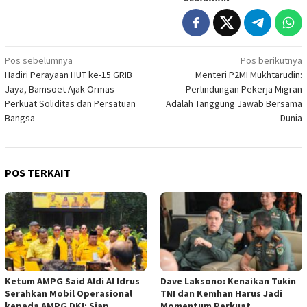
Navigasi
Pos sebelumnya
Pos berikutnya
Hadiri Perayaan HUT ke-15 GRIB
Menteri P2MI Mukhtarudin:
pos
Jaya, Bamsoet Ajak Ormas
Perlindungan Pekerja Migran
Perkuat Soliditas dan Persatuan
Adalah Tanggung Jawab Bersama
Bangsa
Dunia
POS TERKAIT
Ketum AMPG Said Aldi Al Idrus
Dave Laksono: Kenaikan Tukin
Serahkan Mobil Operasional
TNI dan Kemhan Harus Jadi
kepada AMPG DKI: Siap
Momentum Perkuat