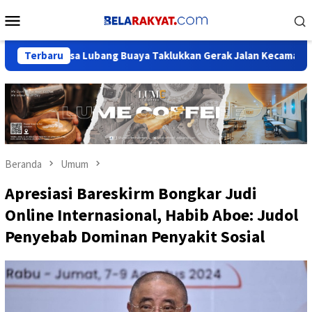
Loncat
Menu
ke
Mobile
konten
, Desa Lubang Buaya Taklukkan Gerak Jalan Kecamatan Setu
Terbaru
Beranda
Umum
Apresiasi Bareskirm Bongkar Judi
Online Internasional, Habib Aboe: Judol
Penyebab Dominan Penyakit Sosial