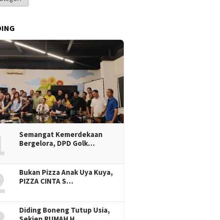
DING
1
Semangat Kemerdekaan
Bergelora, DPD Golk…
2
Bukan Pizza Anak Uya Kuya,
PIZZA CINTA S…
Diding Boneng Tutup Usia,
Sekjen RUMAH H…