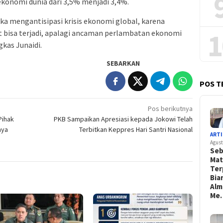
onomi dunia dari 3,5% menjadi 3,4%.
ka mengantisipasi krisis ekonomi global, karena
1
bisa terjadi, apalagi ancaman perlambatan ekonomi
kas Junaidi.
SEBARKAN
POS T
Pos berikutnya
Pihak
PKB Sampaikan Apresiasi kepada Jokowi Telah
nya
Terbitkan Keppres Hari Santri Nasional
ARTI
Agust
Se
Mat
Ter
Bia
Alm
Me