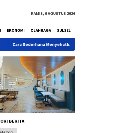
KAMIS, 6 AGUSTUS 2026
N
EKONOMI
OLAHRAGA
SULSEL
derhana Menyehatkan Masyarakat Korup dan Sakit Seperti Indon
ORI BERITA
i