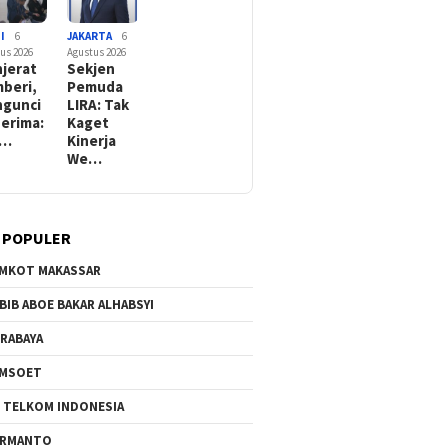
I
6
JAKARTA
6
us 2026
Agustus 2026
jerat
Sekjen
beri,
Pemuda
gunci
LIRA: Tak
erima:
Kaget
c…
Kinerja
We…
 POPULER
MKOT MAKASSAR
BIB ABOE BAKAR ALHABSYI
RABAYA
AMSOET
 TELKOM INDONESIA
ERMANTO