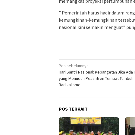
memangkas proyeksi pertumbuhan ek
” Pemerintah harus hadir dalam rang
kemungkinan-kemungkinan tersebut 
nasional kini semakin menguat” pung
Navigasi
Pos sebelumnya
Hari Santri Nasional: Kebangetan Jika Ada 
pos
yang Menuduh Pesantren Tempat Tumbuh
Radikalisme
POS TERKAIT