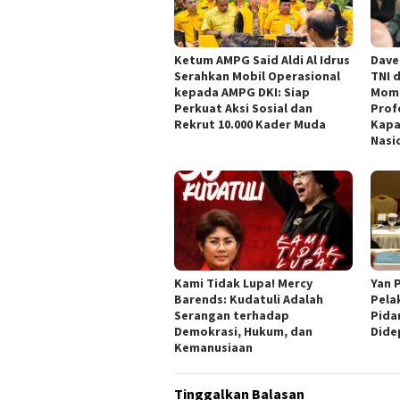
Ketum AMPG Said Aldi Al Idrus
Dave
Serahkan Mobil Operasional
TNI 
kepada AMPG DKI: Siap
Mom
Perkuat Aksi Sosial dan
Prof
Rekrut 10.000 Kader Muda
Kapa
Nasi
Kami Tidak Lupa! Mercy
Yan 
Barends: Kudatuli Adalah
Pela
Serangan terhadap
Pida
Demokrasi, Hukum, dan
Dide
Kemanusiaan
Tinggalkan Balasan