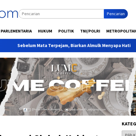
Pencarian
PARLEMENTARIA
HUKUM
POLITIK
TNI/POLRI
METROPOLITA
um Mata Terpejam, Biarkan Almulk Menyapa Hati
Cara Se
KATEG
Kategor