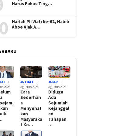
9
Harus Fokus Ting…
0
Harlah PII Wati ke-62, Habib
Aboe Ajak A…
ERBARU
KEL
6
ARTIKEL
6
JABAR
6
us 2026
Agustus 2026
Agustus 2026
belum
Cara
Diduga
a
Sederhan
Ada
pejam,
a
Sejumlah
rkan
Menyehat
Kejanggal
ulk
kan
an
…
Masyaraka
Tahapan
t Ko…
…