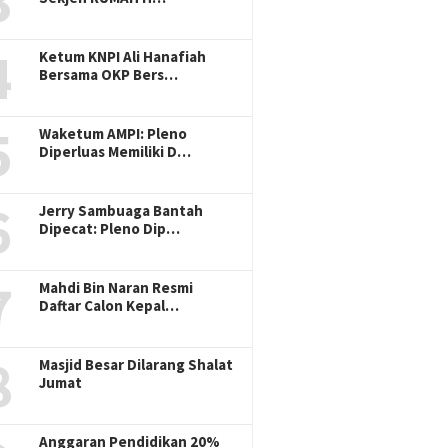
3
4
Ketum KNPI Ali Hanafiah
Bersama OKP Bers…
5
Waketum AMPI: Pleno
Diperluas Memiliki D…
6
Jerry Sambuaga Bantah
Dipecat: Pleno Dip…
7
Mahdi Bin Naran Resmi
Daftar Calon Kepal…
8
Masjid Besar Dilarang Shalat
Jumat
Anggaran Pendidikan 20%