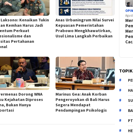
OPIN
Agust
 Laksono: Kenaikan Tukin
Anas Urbaningrum Nilai Survei
Men
dan Kemhan Harus Jadi
Kepuasan Pemerintahan
Pem
entum Perkuat
Prabowo Mengkhawatirkan,
Men
esionalisme dan
Usul Lima Langkah Perbaikan
Pen
sitas Pertahanan
Ca
onal
TOPIK
PE
HA
Permenas Dorong WNA
Marinus Gea: Anak Korban
ku Kejahatan Diproses
Pengeroyokan di Bali Harus
SU
na, Bukan Hanya
Segera Mendapat
portasi
Pendampingan Psikologis
B
PT
H