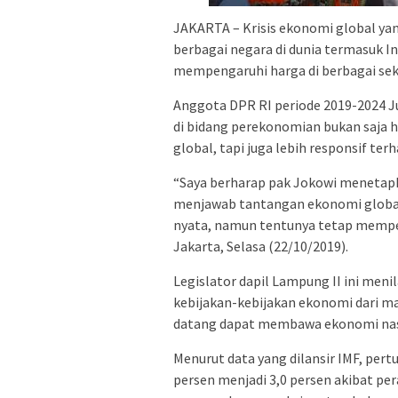
JAKARTA – Krisis ekonomi global ya
berbagai negara di dunia termasuk I
mempengaruhi harga di berbagai sekto
Anggota DPR RI periode 2019-2024 J
di bidang perekonomian bukan saja
global, tapi juga lebih responsif te
“Saya berharap pak Jokowi meneta
menjawab tantangan ekonomi global s
nyata, namun tentunya tetap memperh
Jakarta, Selasa (22/10/2019).
Legislator dapil Lampung II ini men
kebijakan-kebijakan ekonomi dari ma
datang dapat membawa ekonomi nasi
Menurut data yang dilansir IMF, per
persen menjadi 3,0 persen akibat pe