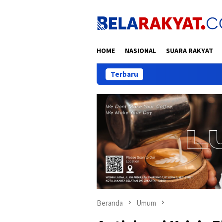
Loncat
ke
konten
HOME
NASIONAL
SUARA RAKYAT
Terbaru
Sebel
Beranda
Umum