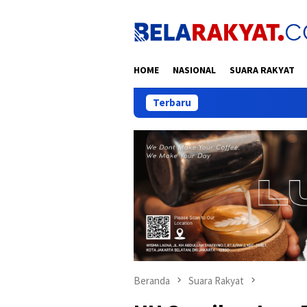
Loncat
ke
konten
HOME
NASIONAL
SUARA RAKYAT
Terbaru
Bukukan Pen
Beranda
Suara Rakyat