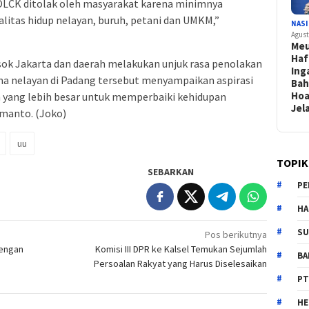
OLCK ditolak oleh masyarakat karena minimnya
litas hidup nelayan, buruh, petani dan UMKM,”
NAS
Agust
Me
Haf
sok Jakarta dan daerah melakukan unjuk rasa penolakan
Ing
a nelayan di Padang tersebut menyampaikan aspirasi
Bah
Hoa
yang lebih besar untuk memperbaiki kehidupan
Jel
rmanto. (Joko)
uu
TOPIK
SEBARKAN
PE
HA
SU
Pos berikutnya
dengan
Komisi III DPR ke Kalsel Temukan Sejumlah
B
Persoalan Rakyat yang Harus Diselesaikan
PT
H