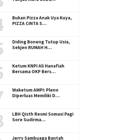
3
4
Bukan Pizza Anak Uya Kuya,
PIZZA CINTA S…
5
Diding Boneng Tutup Usia,
Sekjen RUMAH H…
6
Ketum KNPI Ali Hanafiah
Bersama OKP Bers…
7
Waketum AMPI: Pleno
Diperluas Memiliki D…
8
LBH Qisth Resmi Somasi Pagi
Sore Sudirma…
Jerry Sambuaga Bantah