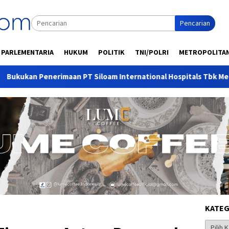
Pencarian
PARLEMENTARIA
HUKUM
POLITIK
TNI/POLRI
METROPOLITA
erimaan PT Siloam International Hospitals Tbk Meningkat 10,6%
KATEG
Kategor