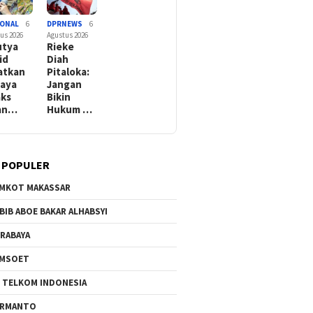
IONAL
6
DPRNEWS
6
us 2026
Agustus 2026
utya
Rieke
id
Diah
atkan
Pitaloka:
aya
Jangan
ks
Bikin
an…
Hukum …
 POPULER
MKOT MAKASSAR
BIB ABOE BAKAR ALHABSYI
RABAYA
AMSOET
 TELKOM INDONESIA
ERMANTO