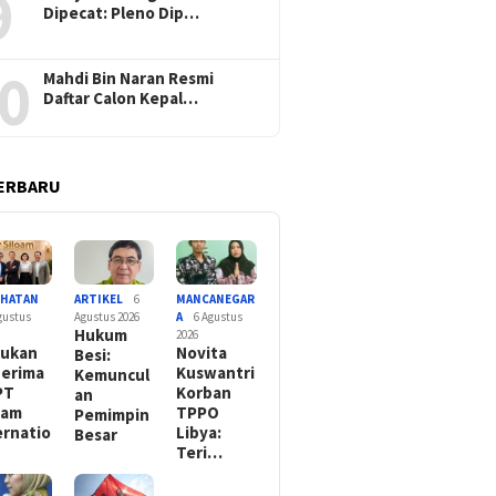
9
Dipecat: Pleno Dip…
0
Mahdi Bin Naran Resmi
Daftar Calon Kepal…
ERBARU
EHATAN
ARTIKEL
6
MANCANEGAR
gustus
Agustus 2026
A
6 Agustus
Hukum
2026
kukan
Novita
Besi:
erima
Kuswantri
Kemuncul
PT
Korban
an
oam
TPPO
Pemimpin
ernatio
Libya:
Besar
Teri…