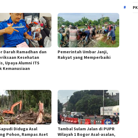
PK
r Darah Ramadhan dan
Pemerintah Umbar Janji,
riksaan Kesehatan
Rakyat yang Memperbaiki
is, Upaya Alumni ITS
k Kemanusiaan
Sapudi Diduga Asal
Tambal Sulam Jalan di PUPR
ng Pohon, Rampas Aset
Wilayah 1 Bogor Asal-asalan,