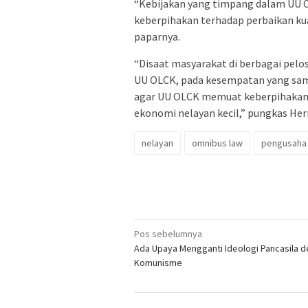
“Kebijakan yang timpang dalam UU 
keberpihakan terhadap perbaikan kua
paparnya.
“Disaat masyarakat di berbagai pelo
UU OLCK, pada kesempatan yang sam
agar UU OLCK memuat keberpihakan 
ekonomi nelayan kecil,” pungkas He
nelayan
omnibus law
pengusaha
Navigasi
Pos sebelumnya
Ada Upaya Mengganti Ideologi Pancasila 
pos
Komunisme