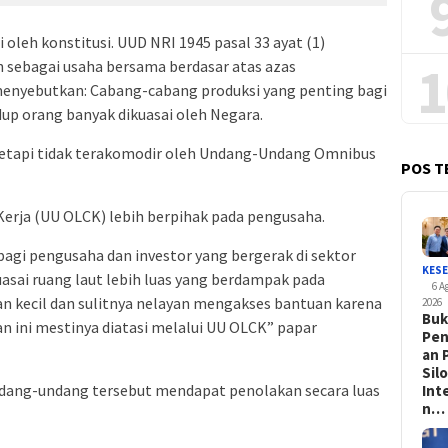
i oleh konstitusi. UUD NRI 1945 pasal 33 ayat (1)
1
sebagai usaha bersama berdasar atas azas
 menyebutkan: Cabang-cabang produksi yang penting bagi
up orang banyak dikuasai oleh Negara.
i tetapi tidak terakomodir oleh Undang-Undang Omnibus
POS T
rja (UU OLCK) lebih berpihak pada pengusaha.
agi pengusaha dan investor yang bergerak di sektor
KES
sai ruang laut lebih luas yang berdampak pada
6 A
 kecil dan sulitnya nelayan mengakses bantuan karena
2026
Bu
an ini mestinya diatasi melalui UU OLCK” papar
Pen
an 
Sil
ang-undang tersebut mendapat penolakan secara luas
Int
n…