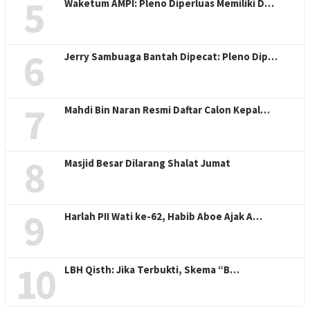
5
Waketum AMPI: Pleno Diperluas Memiliki D…
6
Jerry Sambuaga Bantah Dipecat: Pleno Dip…
7
Mahdi Bin Naran Resmi Daftar Calon Kepal…
8
Masjid Besar Dilarang Shalat Jumat
9
Harlah PII Wati ke-62, Habib Aboe Ajak A…
10
LBH Qisth: Jika Terbukti, Skema “B…