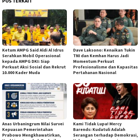
POS TERKAIT
Ketum AMPG Said Aldi Al Idrus
Dave Laksono: Kenaikan Tukin
Serahkan Mobil Operasional
TNI dan Kemhan Harus Jadi
kepada AMPG DKI: Siap
Momentum Perkuat
Perkuat Aksi Sosial dan Rekrut
Profesionalisme dan Kapasitas
10.000 Kader Muda
Pertahanan Nasional
Anas Urbaningrum Nilai Survei
Kami Tidak Lupa! Mercy
Kepuasan Pemerintahan
Barends: Kudatuli Adalah
Prabowo Mengkhawatirkan,
Serangan terhadap Demokrasi,