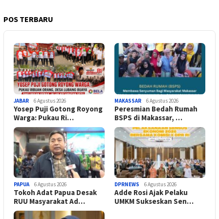
POS TERBARU
JABAR
6 Agustus 2026
MAKASSAR
6 Agustus 2026
Yosep Puji Gotong Royong
Peresmian Bedah Rumah
Warga: Pukau Ri…
BSPS di Makassar, …
PAPUA
6 Agustus 2026
DPRNEWS
6 Agustus 2026
Tokoh Adat Papua Desak
Adde Rosi Ajak Pelaku
RUU Masyarakat Ad…
UMKM Sukseskan Sen…