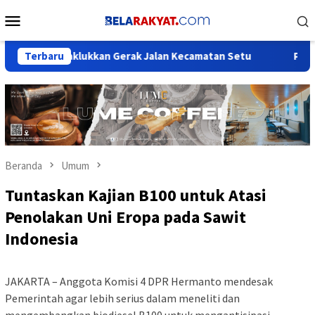
Loncat
Menu
ke
Mobile
konten
a Taklukkan Gerak Jalan Kecamatan Setu
Terbaru
Peresmian Beda
Beranda
Umum
Tuntaskan Kajian B100 untuk Atasi
Penolakan Uni Eropa pada Sawit
Indonesia
JAKARTA – Anggota Komisi 4 DPR Hermanto mendesak
Pemerintah agar lebih serius dalam meneliti dan