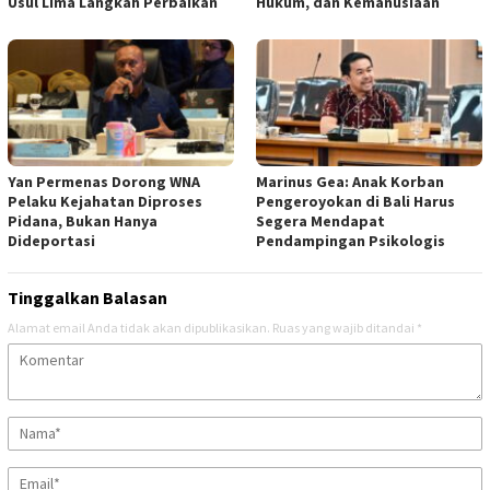
Usul Lima Langkah Perbaikan
Hukum, dan Kemanusiaan
Yan Permenas Dorong WNA
Marinus Gea: Anak Korban
Pelaku Kejahatan Diproses
Pengeroyokan di Bali Harus
Pidana, Bukan Hanya
Segera Mendapat
Dideportasi
Pendampingan Psikologis
Tinggalkan Balasan
Alamat email Anda tidak akan dipublikasikan.
Ruas yang wajib ditandai
*