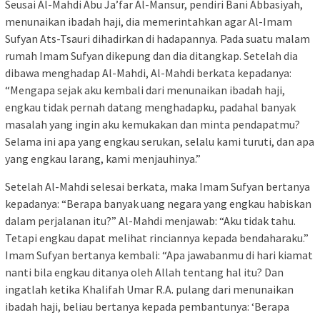
Seusai Al-Mahdi Abu Ja’far Al-Mansur, pendiri Bani Abbasiyah,
menunaikan ibadah haji, dia memerintahkan agar Al-Imam
Sufyan Ats-Tsauri dihadirkan di hadapannya. Pada suatu malam
rumah Imam Sufyan dikepung dan dia ditangkap. Setelah dia
dibawa menghadap Al-Mahdi, Al-Mahdi berkata kepadanya:
“Mengapa sejak aku kembali dari menunaikan ibadah haji,
engkau tidak pernah datang menghadapku, padahal banyak
masalah yang ingin aku kemukakan dan minta pendapatmu?
Selama ini apa yang engkau serukan, selalu kami turuti, dan apa
yang engkau larang, kami menjauhinya.”
Setelah Al-Mahdi selesai berkata, maka Imam Sufyan bertanya
kepadanya: “Berapa banyak uang negara yang engkau habiskan
dalam perjalanan itu?” Al-Mahdi menjawab: “Aku tidak tahu.
Tetapi engkau dapat melihat rinciannya kepada bendaharaku.”
Imam Sufyan bertanya kembali: “Apa jawabanmu di hari kiamat
nanti bila engkau ditanya oleh Allah tentang hal itu? Dan
ingatlah ketika Khalifah Umar R.A. pulang dari menunaikan
ibadah haji, beliau bertanya kepada pembantunya: ‘Berapa