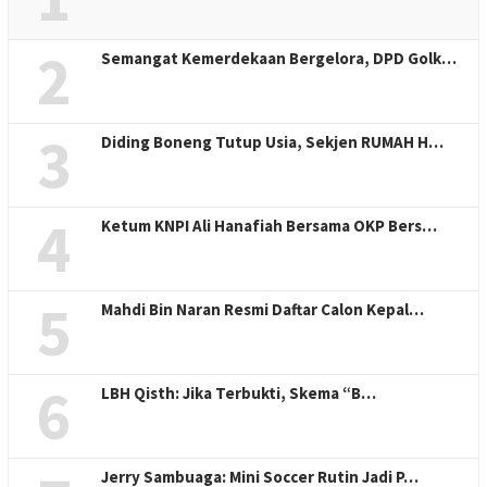
2
Semangat Kemerdekaan Bergelora, DPD Golk…
3
Diding Boneng Tutup Usia, Sekjen RUMAH H…
4
Ketum KNPI Ali Hanafiah Bersama OKP Bers…
5
Mahdi Bin Naran Resmi Daftar Calon Kepal…
6
LBH Qisth: Jika Terbukti, Skema “B…
Jerry Sambuaga: Mini Soccer Rutin Jadi P…