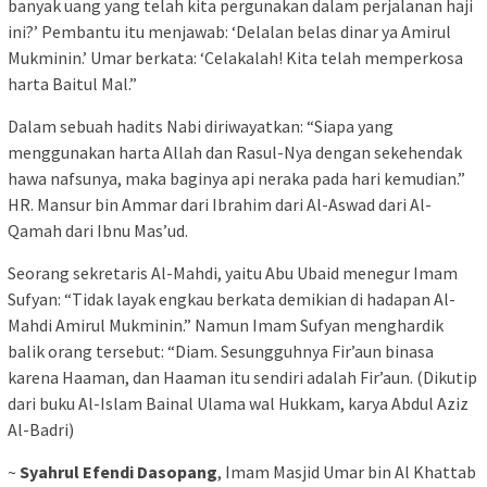
banyak uang yang telah kita pergunakan dalam perjalanan haji
ini?’ Pembantu itu menjawab: ‘Delalan belas dinar ya Amirul
Mukminin.’ Umar berkata: ‘Celakalah! Kita telah memperkosa
harta Baitul Mal.”
Dalam sebuah hadits Nabi diriwayatkan: “Siapa yang
menggunakan harta Allah dan Rasul-Nya dengan sekehendak
hawa nafsunya, maka baginya api neraka pada hari kemudian.”
HR. Mansur bin Ammar dari Ibrahim dari Al-Aswad dari Al-
Qamah dari Ibnu Mas’ud.
Seorang sekretaris Al-Mahdi, yaitu Abu Ubaid menegur Imam
Sufyan: “Tidak layak engkau berkata demikian di hadapan Al-
Mahdi Amirul Mukminin.” Namun Imam Sufyan menghardik
balik orang tersebut: “Diam. Sesungguhnya Fir’aun binasa
karena Haaman, dan Haaman itu sendiri adalah Fir’aun. (Dikutip
dari buku Al-Islam Bainal Ulama wal Hukkam, karya Abdul Aziz
Al-Badri)
~
Syahrul Efendi Dasopang
, Imam Masjid Umar bin Al Khattab