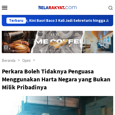
Loncat
Menu
ke
Mobile
konten
 Kini Basri Baco 3 Kali Jadi Sekretaris hingga Jadi Elite Beringin
Terbaru
Beranda
Opini
Perkara Boleh Tidaknya Penguasa
Menggunakan Harta Negara yang Bukan
Milik Pribadinya