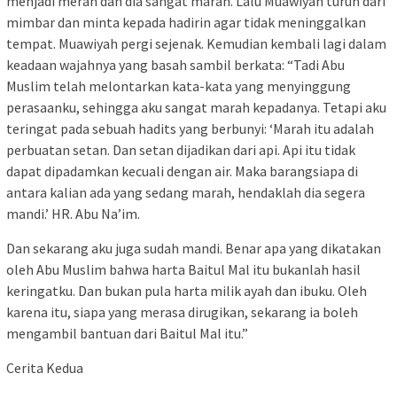
menjadi merah dan dia sangat marah. Lalu Muawiyah turun dari
mimbar dan minta kepada hadirin agar tidak meninggalkan
tempat. Muawiyah pergi sejenak. Kemudian kembali lagi dalam
keadaan wajahnya yang basah sambil berkata: “Tadi Abu
Muslim telah melontarkan kata-kata yang menyinggung
perasaanku, sehingga aku sangat marah kepadanya. Tetapi aku
teringat pada sebuah hadits yang berbunyi: ‘Marah itu adalah
perbuatan setan. Dan setan dijadikan dari api. Api itu tidak
dapat dipadamkan kecuali dengan air. Maka barangsiapa di
antara kalian ada yang sedang marah, hendaklah dia segera
mandi.’ HR. Abu Na’im.
Dan sekarang aku juga sudah mandi. Benar apa yang dikatakan
oleh Abu Muslim bahwa harta Baitul Mal itu bukanlah hasil
keringatku. Dan bukan pula harta milik ayah dan ibuku. Oleh
karena itu, siapa yang merasa dirugikan, sekarang ia boleh
mengambil bantuan dari Baitul Mal itu.”
Cerita Kedua