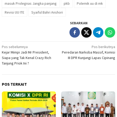
masuk Prolegnas Jangka panjang
pkb
Polemik uu di mk
Revisi UU ITE
Syaiful Bahri Anshori
SEBARKAN
Navigasi
Pos sebelumnya
Pos berikutnya
Kejar Mimpi Jadi Mr President,
Peredaran Narkoba Massif, Komisi
pos
Siapa yang Tak Kenal Crazy Rich
III DPR Kunjungi Lapas Cipinang
Tanjung Priok Ini ?
POS TERKAIT