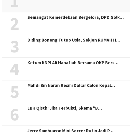
1
2
Semangat Kemerdekaan Bergelora, DPD Golk…
3
Diding Boneng Tutup Usia, Sekjen RUMAH H…
4
Ketum KNPI Ali Hanafiah Bersama OKP Bers…
5
Mahdi Bin Naran Resmi Daftar Calon Kepal…
6
LBH Qisth: Jika Terbukti, Skema “B…
Jerry Sambuaga: Mini Soccer Rutin Jadi P…