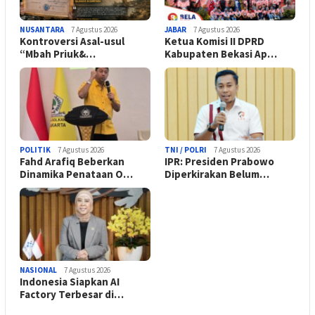
NUSANTARA
7 Agustus 2026
JABAR
7 Agustus 2026
Kontroversi Asal-usul
Ketua Komisi II DPRD
“Mbah Priuk&…
Kabupaten Bekasi Ap…
POLITIK
7 Agustus 2026
TNI / POLRI
7 Agustus 2026
Fahd Arafiq Beberkan
IPR: Presiden Prabowo
Dinamika Penataan O…
Diperkirakan Belum…
NASIONAL
7 Agustus 2026
Indonesia Siapkan AI
Factory Terbesar di…