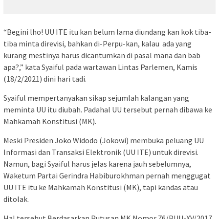
“Begini lho! UU ITE itu kan belum lama diundang kan kok tiba-
tiba minta direvisi, bahkan di-Perpu-kan, kalau ada yang
kurang mestinya harus dicantumkan di pasal mana dan bab
apa?,” kata Syaiful pada wartawan Lintas Parlemen, Kamis
(18/2/2021) dini hari tadi.
Syaiful mempertanyakan sikap sejumlah kalangan yang
meminta UU itu diubah. Padahal UU tersebut pernah dibawa ke
Mahkamah Konstitusi (MK).
Meski Presiden Joko Widodo (Jokowi) membuka peluang UU
Informasi dan Transaksi Elektronik (UU ITE) untuk direvisi.
Namun, bagi Syaiful harus jelas karena jauh sebelumnya,
Waketum Partai Gerindra Habiburokhman pernah menggugat
UU ITE itu ke Mahkamah Konstitusi (MK), tapi kandas atau
ditolak.
Hal tersebut Berdasarkan Putusan MK Nomor 76/PUU-XV/2017,