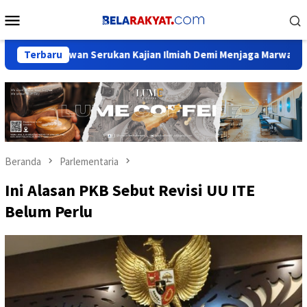
Loncat
Menu
ke
Mobile
konten
awan Serukan Kajian Ilmiah Demi Menjaga Marwah Sejarah Nusan
Terbaru
Beranda
Parlementaria
Ini Alasan PKB Sebut Revisi UU ITE
Belum Perlu