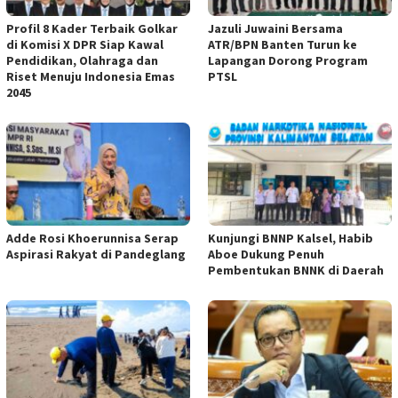
Profil 8 Kader Terbaik Golkar
Jazuli Juwaini Bersama
di Komisi X DPR Siap Kawal
ATR/BPN Banten Turun ke
Pendidikan, Olahraga dan
Lapangan Dorong Program
Riset Menuju Indonesia Emas
PTSL
2045
Adde Rosi Khoerunnisa Serap
Kunjungi BNNP Kalsel, Habib
Aspirasi Rakyat di Pandeglang
Aboe Dukung Penuh
Pembentukan BNNK di Daerah