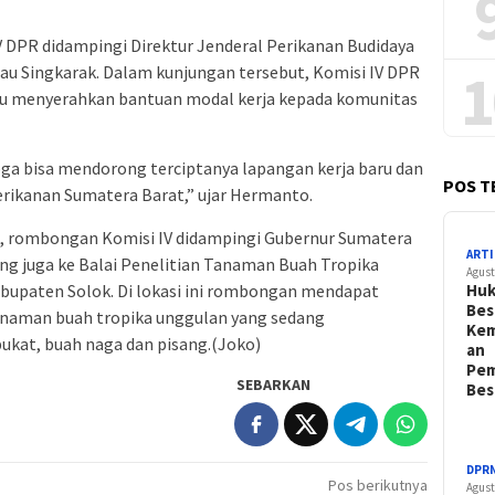
 DPR didampingi Direktur Jenderal Perikanan Budidaya
1
au Singkarak. Dalam kunjungan tersebut, Komisi IV DPR
 itu menyerahkan bantuan modal kerja kepada komunitas
ga bisa mendorong terciptanya lapangan kerja baru dan
POS T
ikanan Sumatera Barat,” ujar Hermanto.
k, rombongan Komisi IV didampingi Gubernur Sumatera
ARTI
ng juga ke Balai Penelitian Tanaman Buah Tropika
Agust
Hu
Kabupaten Solok. Di lokasi ini rombongan mendapat
Bes
tanaman buah tropika unggulan yang sedang
Kem
pukat, buah naga dan pisang.(Joko)
an
Pem
SEBARKAN
Bes
DPR
Pos berikutnya
Agust