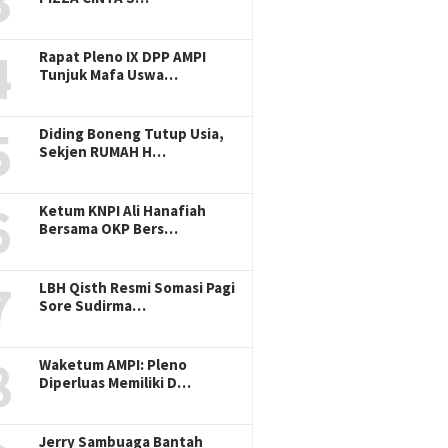
3
4
Rapat Pleno IX DPP AMPI
Tunjuk Mafa Uswa…
5
Diding Boneng Tutup Usia,
Sekjen RUMAH H…
6
Ketum KNPI Ali Hanafiah
Bersama OKP Bers…
7
LBH Qisth Resmi Somasi Pagi
Sore Sudirma…
8
Waketum AMPI: Pleno
Diperluas Memiliki D…
Jerry Sambuaga Bantah