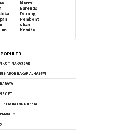
ke
Mercy
h
Barends
aloka:
Dorong
gan
Pembent
in
ukan
kum …
Komite …
 POPULER
MKOT MAKASSAR
BIB ABOE BAKAR ALHABSYI
RABAYA
AMSOET
 TELKOM INDONESIA
ERMANTO
S