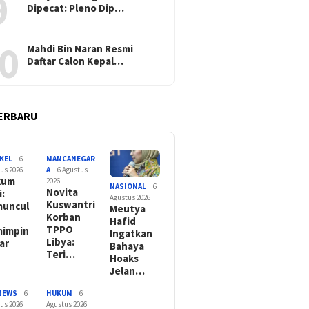
9
Dipecat: Pleno Dip…
0
Mahdi Bin Naran Resmi
Daftar Calon Kepal…
ERBARU
KEL
6
MANCANEGAR
us 2026
A
6 Agustus
kum
2026
NASIONAL
6
Novita
i:
Agustus 2026
Kuswantri
uncul
Meutya
Korban
Hafid
TPPO
impin
Ingatkan
Libya:
ar
Bahaya
Teri…
Hoaks
Jelan…
NEWS
6
HUKUM
6
us 2026
Agustus 2026