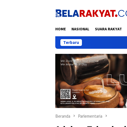
Loncat
ke
konten
HOME
NASIONAL
SUARA RAKYAT
Terbaru
Beranda
Parlementaria