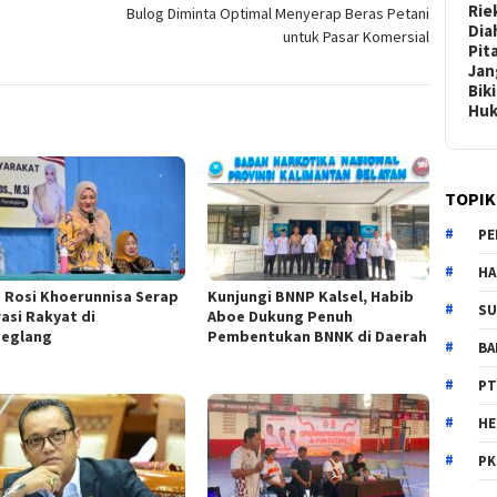
Rie
Bulog Diminta Optimal Menyerap Beras Petani
Dia
untuk Pasar Komersial
Pit
Jan
Bik
Hu
TOPIK
PE
HA
 Rosi Khoerunnisa Serap
Kunjungi BNNP Kalsel, Habib
SU
rasi Rakyat di
Aboe Dukung Penuh
eglang
Pembentukan BNNK di Daerah
B
PT
H
PK