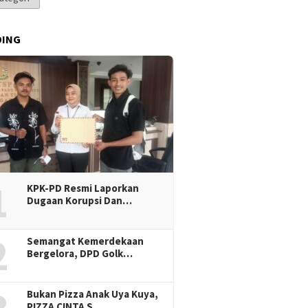
DING
1
KPK-PD Resmi Laporkan
Dugaan Korupsi Dan…
2
Semangat Kemerdekaan
Bergelora, DPD Golk…
Bukan Pizza Anak Uya Kuya,
PIZZA CINTA S…