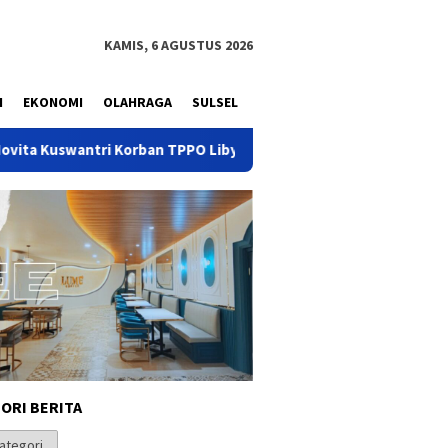
KAMIS, 6 AGUSTUS 2026
N
EKONOMI
OLAHRAGA
SULSEL
ri Korban TPPO Libya: Terima Kasih Pak Presiden Prabowo dan M
ORI BERITA
i