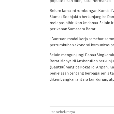
populasi ikan bilih,” usul Hermanto.
Belum lama ini rombongan Komisi IV
Slamet Soebjakto berkunjung ke Dan
melepas bibit ikan ke danau. Selain
perikanan Sumatera Barat.
“Bantuan modal kerja tersebut semo
pertumbuhan ekonomi komunitas per
Selain mengunjungi Danau Singkara
Barat Mahyeldi Ansharullah berkunju
(Balitbu) yang berlokasi di Aripan, 
penjelasan tentang berbagai jenis 
dikembangkan antara lain durian, al
Navigasi
Pos sebelumnya